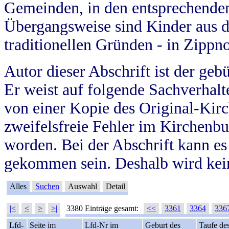
Gemeinden, in den entsprechende
Übergangsweise sind Kinder aus 
traditionellen Gründen - in Zippn
Autor dieser Abschrift ist der geb
Er weist auf folgende Sachverhalte
von einer Kopie des Original-Kirc
zweifelsfreie Fehler im Kirchenbuc
worden. Bei der Abschrift kann e
gekommen sein. Deshalb wird kein
Alles
Suchen
Auswahl
Detail
|<
<
>
>|
3380 Einträge gesamt:
<<
3361
3364
336
Lfd-
Seite im
Lfd-Nr im
Geburt des
Taufe de