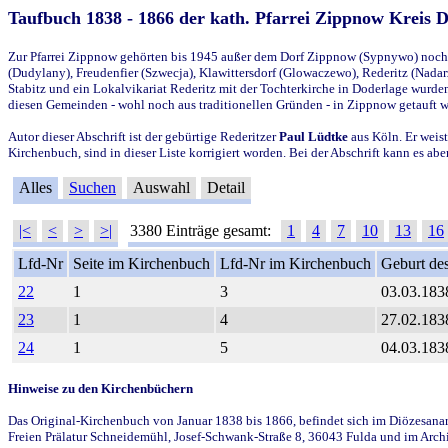
Taufbuch 1838 - 1866 der kath. Pfarrei Zippnow Kreis 
Zur Pfarrei Zippnow gehörten bis 1945 außer dem Dorf Zippnow (Sypnywo) noch d
(Dudylany), Freudenfier (Szwecja), Klawittersdorf (Glowaczewo), Rederitz (Nadarz
Stabitz und ein Lokalvikariat Rederitz mit der Tochterkirche in Doderlage wurd
diesen Gemeinden - wohl noch aus traditionellen Gründen - in Zippnow getauft 
Autor dieser Abschrift ist der gebürtige Rederitzer
Paul Lüdtke
aus Köln. Er weist
Kirchenbuch, sind in dieser Liste korrigiert worden. Bei der Abschrift kann es 
Alles
Suchen
Auswahl
Detail
|<
<
>
>|
3380 Einträge gesamt:
1
4
7
10
13
16
Lfd-Nr
Seite im Kirchenbuch
Lfd-Nr im Kirchenbuch
Geburt des
22
1
3
03.03.183
23
1
4
27.02.183
24
1
5
04.03.183
Hinweise zu den Kirchenbüchern
Das Original-Kirchenbuch von Januar 1838 bis 1866, befindet sich im Diözesanarch
Freien Prälatur Schneidemühl, Josef-Schwank-Straße 8, 36043 Fulda und im Archi