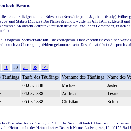
Deutsch Krone
ie beiden Filialgemeinden Briesenitz (Brzez`nica) und Jagdhaus (Budy). Früher g
yce) und Stabitz (Zdbice). Die Pfarrei Zippnow wurde im Jahr 1911 aufgeteilt und e
en errichtet. Ab diesem Zeitpunkt, müssen für diese ländlichen Gemeinden, in den
worden.
 auf folgende Sachverhalte hin: Die vorliegende Transkription ist von einer Kopie 
aber dennoch zu Übertragungsfehlern gekommen sein. Deshalb wird kein Anspruch auf 
19
22
25
28
>>
 Täuflings
Taufe des Täuflings
Vorname des Täuflings
Name des Va
8
03.03.1838
Michael
Jaster
8
04.03.1838
Andreas
Tesmer
8
05.03.1838
Christian
Schur
iv Koszalin, früher Köslin, in Polen. Die Anschrift lautet: Diözesanarchiv Koszal
v der Heimatstube des Heimatkreises Deutsch Krone, Ludwigsweg 10, 49152 Bad Ess