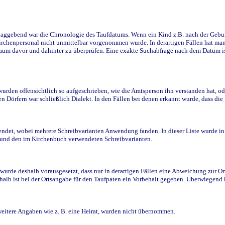
ggebend war die Chronologie des Taufdatums. Wenn ein Kind z.B. nach der Geburt 
rchenpersonal nicht unmittelbar vorgenommen wurde. In derartigen Fällen hat man d
raum davor und dahinter zu überprüfen. Eine exakte Suchabfrage nach dem Datum i
den offensichtlich so aufgeschrieben, wie die Amtsperson ihn verstanden hat, ode
n Dörfern war schließlich Dialekt. In den Fällen bei denen erkannt wurde, dass di
t, wobei mehrere Schreibvarianten Anwendung fanden. In dieser Liste wurde in de
n und den im Kirchenbuch verwendeten Schreibvarianten.
wurde deshalb vorausgesetzt, dass nur in derartigen Fällen eine Abweichung zur O
eshalb ist bei der Ortsangabe für den Taufpaten ein Vorbehalt gegeben. Überwiegen
weitere Angaben wie z. B. eine Heirat, wurden nicht übernommen.