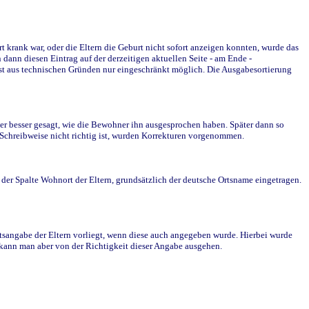
krank war, oder die Eltern die Geburt nicht sofort anzeigen konnten, wurde das
ann diesen Eintrag auf der derzeitigen aktuellen Seite - am Ende -
st aus technischen Gründen nur eingeschränkt möglich. Die Ausgabesortierung
r besser gesagt, wie die Bewohner ihn ausgesprochen haben. Später dann so
e Schreibweise nicht richtig ist, wurden Korrekturen vorgenommen.
r Spalte Wohnort der Eltern, grundsätzlich der deutsche Ortsname eingetragen.
rtsangabe der Eltern vorliegt, wenn diese auch angegeben wurde. Hierbei wurde
d kann man aber von der Richtigkeit dieser Angabe ausgehen.