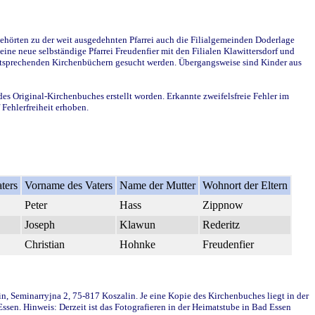
ehörten zu der weit ausgedehnten Pfarrei auch die Filialgemeinden Doderlage
ine neue selbständige Pfarrei Freudenfier mit den Filialen Klawittersdorf und
 entsprechenden Kirchenbüchern gesucht werden. Übergangsweise sind Kinder aus
des Original-Kirchenbuches erstellt worden. Erkannte zweifelsfreie Fehler im
Fehlerfreiheit erhoben.
ters
Vorname des Vaters
Name der Mutter
Wohnort der Eltern
Peter
Hass
Zippnow
Joseph
Klawun
Rederitz
Christian
Hohnke
Freudenfier
in, Seminarryjna 2, 75-817 Koszalin. Je eine Kopie des Kirchenbuches liegt in der
en. Hinweis: Derzeit ist das Fotografieren in der Heimatstube in Bad Essen