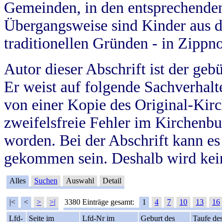
Gemeinden, in den entsprechende
Übergangsweise sind Kinder aus 
traditionellen Gründen - in Zippn
Autor dieser Abschrift ist der geb
Er weist auf folgende Sachverhalte
von einer Kopie des Original-Kirc
zweifelsfreie Fehler im Kirchenbuc
worden. Bei der Abschrift kann e
gekommen sein. Deshalb wird kein
Alles
Suchen
Auswahl
Detail
|<
<
>
>|
3380 Einträge gesamt:
1
4
7
10
13
16
Lfd-
Seite im
Lfd-Nr im
Geburt des
Taufe de