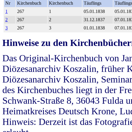
Nr
Kirchenbuch
Kirchenbuch
Täuflings
Täufling
1
267
1
05.01.1838
05.01.18
2
267
2
31.12.1837
07.01.18
3
267
3
01.01.1838
07.01.18
Hinweise zu den Kirchenbücher
Das Original-Kirchenbuch von Jan
Diözesanarchiv Koszalin, früher Kö
Diözesanarchiv Koszalin, Seminar
des Kirchenbuches liegt in der Fr
Schwank-Straße 8, 36043 Fulda u
Heimatkreises Deutsch Krone, Lu
Hinweis: Derzeit ist das Fotograf