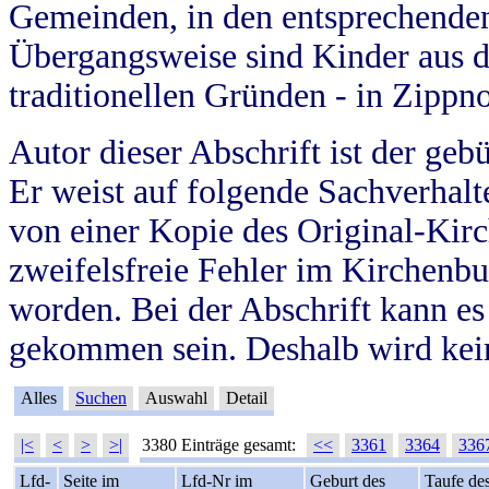
Gemeinden, in den entsprechende
Übergangsweise sind Kinder aus 
traditionellen Gründen - in Zippn
Autor dieser Abschrift ist der geb
Er weist auf folgende Sachverhalte
von einer Kopie des Original-Kirc
zweifelsfreie Fehler im Kirchenbuc
worden. Bei der Abschrift kann e
gekommen sein. Deshalb wird kein
Alles
Suchen
Auswahl
Detail
|<
<
>
>|
3380 Einträge gesamt:
<<
3361
3364
336
Lfd-
Seite im
Lfd-Nr im
Geburt des
Taufe de