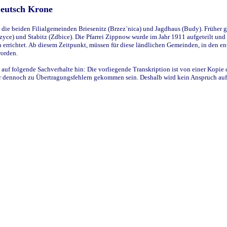
Deutsch Krone
ie beiden Filialgemeinden Briesenitz (Brzez`nica) und Jagdhaus (Budy). Früher g
yce) und Stabitz (Zdbice). Die Pfarrei Zippnow wurde im Jahr 1911 aufgeteilt und e
en errichtet. Ab diesem Zeitpunkt, müssen für diese ländlichen Gemeinden, in den
worden.
 auf folgende Sachverhalte hin: Die vorliegende Transkription ist von einer Kopie 
aber dennoch zu Übertragungsfehlern gekommen sein. Deshalb wird kein Anspruch auf 