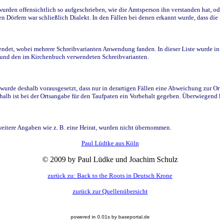
den offensichtlich so aufgeschrieben, wie die Amtsperson ihn verstanden hat, ode
n Dörfern war schließlich Dialekt. In den Fällen bei denen erkannt wurde, dass di
t, wobei mehrere Schreibvarianten Anwendung fanden. In dieser Liste wurde in de
n und den im Kirchenbuch verwendeten Schreibvarianten.
wurde deshalb vorausgesetzt, dass nur in derartigen Fällen eine Abweichung zur O
eshalb ist bei der Ortsangabe für den Taufpaten ein Vorbehalt gegeben. Überwiegen
weitere Angaben wie z. B. eine Heirat, wurden nicht übernommen.
Paul Lüdtke aus Köln
© 2009 by Paul Lüdke und Joachim Schulz
zurück zu: Back to the Roots in Deutsch Krone
zurück zur Quellenübersicht
powered in 0.01s by baseportal.de