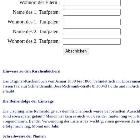
Wohnort der Eltern :
Name des 1. Taufpaten:
Wohnort des 1. Taufpaten:
Name des 2. Taufpaten:
Wohnort des 2. Taufpaten:
Hinweise zu den Kirchenbüchern
Das Original-Kirchenbuch von Januar 1838 bis 1866, befindet sich im Diözesanarch
Freien Prälatur Schneidemühl, Josef-Schwank-Straße 8, 36043 Fulda und im Archi
erlaubt.
Die Reihenfolge der Einträge
Die ursprüngliche Reihenfolge aus dem Kirchenbuch wurde bei behalten. Ausschla
Kind eben später getauft. Manchmal kam es auch vor, dass der Taufeintrag vom Ki
vorgenommen. Bei der Verwendung der Liste ist es wichtig, einen gewissen Zeit
erfolgt nach Tag, Monat und Jahr.
Schreibweise der Namen