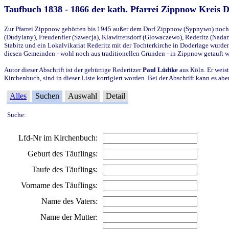
Taufbuch 1838 - 1866 der kath. Pfarrei Zippnow Kreis 
Zur Pfarrei Zippnow gehörten bis 1945 außer dem Dorf Zippnow (Sypnywo) noch d
(Dudylany), Freudenfier (Szwecja), Klawittersdorf (Glowaczewo), Rederitz (Nadarz
Stabitz und ein Lokalvikariat Rederitz mit der Tochterkirche in Doderlage wurd
diesen Gemeinden - wohl noch aus traditionellen Gründen - in Zippnow getauft 
Autor dieser Abschrift ist der gebürtige Rederitzer
Paul Lüdtke
aus Köln. Er weist
Kirchenbuch, sind in dieser Liste korrigiert worden. Bei der Abschrift kann es 
Alles
Suchen
Auswahl
Detail
Suche:
Lfd-Nr im Kirchenbuch:
Geburt des Täuflings:
Taufe des Täuflings:
Vorname des Täuflings:
Name des Vaters:
Name der Mutter: