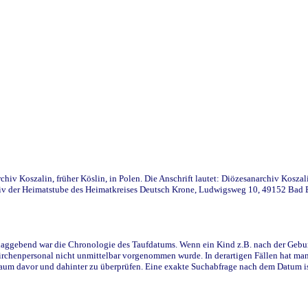
iv Koszalin, früher Köslin, in Polen. Die Anschrift lautet: Diözesanarchiv Koszal
v der Heimatstube des Heimatkreises Deutsch Krone, Ludwigsweg 10, 49152 Bad Ess
ggebend war die Chronologie des Taufdatums. Wenn ein Kind z.B. nach der Geburt 
rchenpersonal nicht unmittelbar vorgenommen wurde. In derartigen Fällen hat man d
raum davor und dahinter zu überprüfen. Eine exakte Suchabfrage nach dem Datum i