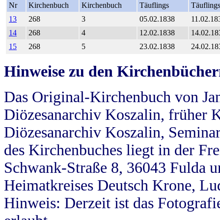
Nr
Kirchenbuch
Kirchenbuch
Täuflings
Täufling
13
268
3
05.02.1838
11.02.18
14
268
4
12.02.1838
14.02.18
15
268
5
23.02.1838
24.02.18
Hinweise zu den Kirchenbücher
Das Original-Kirchenbuch von Jan
Diözesanarchiv Koszalin, früher Kö
Diözesanarchiv Koszalin, Seminar
des Kirchenbuches liegt in der Fr
Schwank-Straße 8, 36043 Fulda u
Heimatkreises Deutsch Krone, Lu
Hinweis: Derzeit ist das Fotograf