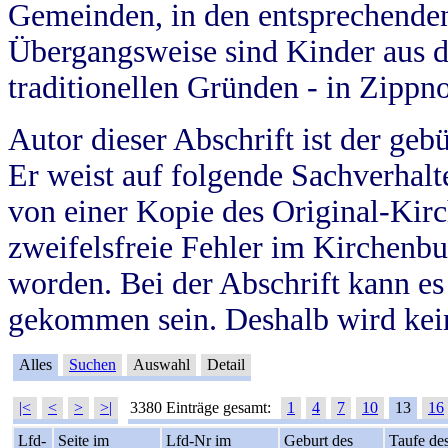
Gemeinden, in den entsprechende
Übergangsweise sind Kinder aus 
traditionellen Gründen - in Zippn
Autor dieser Abschrift ist der geb
Er weist auf folgende Sachverhalte
von einer Kopie des Original-Kirc
zweifelsfreie Fehler im Kirchenbuc
worden. Bei der Abschrift kann e
gekommen sein. Deshalb wird kein
Alles
Suchen
Auswahl
Detail
|<
<
>
>|
3380 Einträge gesamt:
1
4
7
10
13
16
Lfd-
Seite im
Lfd-Nr im
Geburt des
Taufe de