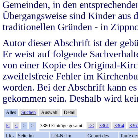
Gemeinden, in den entsprechende
Übergangsweise sind Kinder aus 
traditionellen Gründen - in Zippn
Autor dieser Abschrift ist der geb
Er weist auf folgende Sachverhalte
von einer Kopie des Original-Kirc
zweifelsfreie Fehler im Kirchenbuc
worden. Bei der Abschrift kann e
gekommen sein. Deshalb wird kein
Alles
Suchen
Auswahl
Detail
|<
<
>
>|
3380 Einträge gesamt:
<<
3361
3364
336
Lfd-
Seite im
Lfd-Nr im
Geburt des
Taufe de