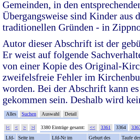
Gemeinden, in den entsprechende
Übergangsweise sind Kinder aus 
traditionellen Gründen - in Zippn
Autor dieser Abschrift ist der geb
Er weist auf folgende Sachverhalte
von einer Kopie des Original-Kirc
zweifelsfreie Fehler im Kirchenbuc
worden. Bei der Abschrift kann e
gekommen sein. Deshalb wird kein
Alles
Suchen
Auswahl
Detail
|<
<
>
>|
3380 Einträge gesamt:
<<
3361
3364
336
Lfd-
Seite im
Lfd-Nr im
Geburt des
Taufe de