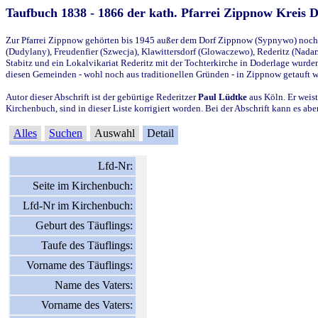
Taufbuch 1838 - 1866 der kath. Pfarrei Zippnow Kreis 
Zur Pfarrei Zippnow gehörten bis 1945 außer dem Dorf Zippnow (Sypnywo) noch d
(Dudylany), Freudenfier (Szwecja), Klawittersdorf (Glowaczewo), Rederitz (Nadarz
Stabitz und ein Lokalvikariat Rederitz mit der Tochterkirche in Doderlage wurd
diesen Gemeinden - wohl noch aus traditionellen Gründen - in Zippnow getauft 
Autor dieser Abschrift ist der gebürtige Rederitzer
Paul Lüdtke
aus Köln. Er weist
Kirchenbuch, sind in dieser Liste korrigiert worden. Bei der Abschrift kann es 
Alles
Suchen
Auswahl
Detail
Lfd-Nr:
Seite im Kirchenbuch:
Lfd-Nr im Kirchenbuch:
Geburt des Täuflings:
Taufe des Täuflings:
Vorname des Täuflings:
Name des Vaters:
Vorname des Vaters: