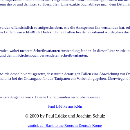
raum davor und dahinter zu überprüfen. Eine exakte Suchabfrage nach dem Datum i
den offensichtlich so aufgeschrieben, wie die Amtsperson ihn verstanden hat, ode
n Dörfern war schließlich Dialekt. In den Fällen bei denen erkannt wurde, dass di
t, wobei mehrere Schreibvarianten Anwendung fanden. In dieser Liste wurde in de
n und den im Kirchenbuch verwendeten Schreibvarianten.
wurde deshalb vorausgesetzt, dass nur in derartigen Fällen eine Abweichung zur O
eshalb ist bei der Ortsangabe für den Taufpaten ein Vorbehalt gegeben. Überwiegen
weitere Angaben wie z. B. eine Heirat, wurden nicht übernommen.
Paul Lüdtke aus Köln
© 2009 by Paul Lüdke und Joachim Schulz
zurück zu: Back to the Roots in Deutsch Krone