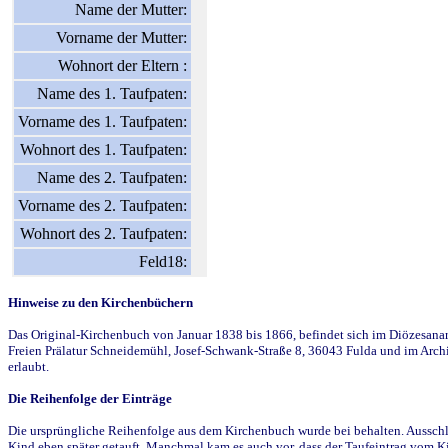
Name der Mutter:
Vorname der Mutter:
Wohnort der Eltern :
Name des 1. Taufpaten:
Vorname des 1. Taufpaten:
Wohnort des 1. Taufpaten:
Name des 2. Taufpaten:
Vorname des 2. Taufpaten:
Wohnort des 2. Taufpaten:
Feld18:
Hinweise zu den Kirchenbüchern
Das Original-Kirchenbuch von Januar 1838 bis 1866, befindet sich im Diözesanarch
Freien Prälatur Schneidemühl, Josef-Schwank-Straße 8, 36043 Fulda und im Archi
erlaubt.
Die Reihenfolge der Einträge
Die ursprüngliche Reihenfolge aus dem Kirchenbuch wurde bei behalten. Ausschla
Kind eben später getauft. Manchmal kam es auch vor, dass der Taufeintrag vom Ki