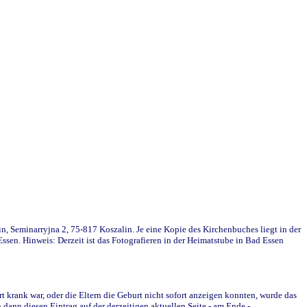
in, Seminarryjna 2, 75-817 Koszalin. Je eine Kopie des Kirchenbuches liegt in der
en. Hinweis: Derzeit ist das Fotografieren in der Heimatstube in Bad Essen
krank war, oder die Eltern die Geburt nicht sofort anzeigen konnten, wurde das
ann diesen Eintrag auf der derzeitigen aktuellen Seite - am Ende -