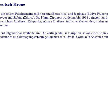
Deutsch Krone
ie beiden Filialgemeinden Briesenitz (Brzez`nica) und Jagdhaus (Budy). Früher g
yce) und Stabitz (Zdbice). Die Pfarrei Zippnow wurde im Jahr 1911 aufgeteilt und e
en errichtet. Ab diesem Zeitpunkt, müssen für diese ländlichen Gemeinden, in den
worden.
 auf folgende Sachverhalte hin: Die vorliegende Transkription ist von einer Kopie 
aber dennoch zu Übertragungsfehlern gekommen sein. Deshalb wird kein Anspruch auf 