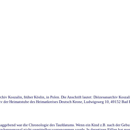
iv Koszalin, früher Köslin, in Polen. Die Anschrift lautet: Diözesanarchiv Koszal
v der Heimatstube des Heimatkreises Deutsch Krone, Ludwigsweg 10, 49152 Bad Ess
ggebend war die Chronologie des Taufdatums. Wenn ein Kind z.B. nach der Geburt 
rchenpersonal nicht unmittelbar vorgenommen wurde. In derartigen Fällen hat man d