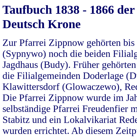
Taufbuch 1838 - 1866 der
Deutsch Krone
Zur Pfarrei Zippnow gehörten bi
(Sypnywo) noch die beiden Filial
Jagdhaus (Budy). Früher gehörten 
die Filialgemeinden Doderlage (D
Klawittersdorf (Glowaczewo), Red
Die Pfarrei Zippnow wurde im Jah
selbständige Pfarrei Freudenfier m
Stabitz und ein Lokalvikariat Red
wurden errichtet. Ab diesem Zeitp