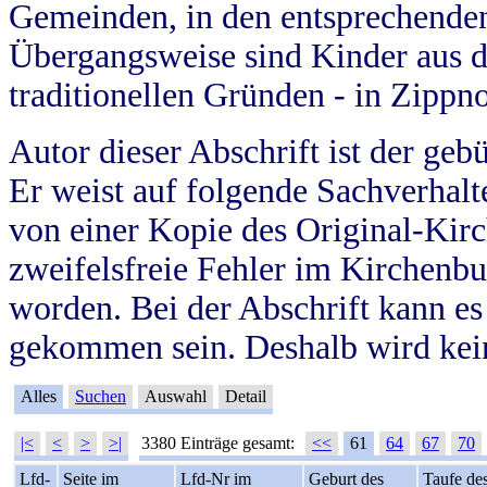
Gemeinden, in den entsprechende
Übergangsweise sind Kinder aus 
traditionellen Gründen - in Zippn
Autor dieser Abschrift ist der geb
Er weist auf folgende Sachverhalte
von einer Kopie des Original-Kirc
zweifelsfreie Fehler im Kirchenbuc
worden. Bei der Abschrift kann e
gekommen sein. Deshalb wird kein
Alles
Suchen
Auswahl
Detail
|<
<
>
>|
3380 Einträge gesamt:
<<
61
64
67
70
Lfd-
Seite im
Lfd-Nr im
Geburt des
Taufe de