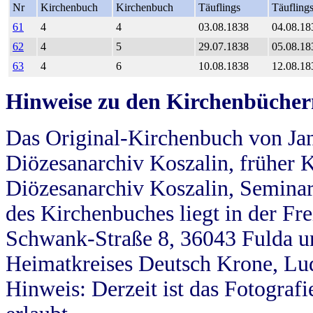
Nr
Kirchenbuch
Kirchenbuch
Täuflings
Täufling
61
4
4
03.08.1838
04.08.18
62
4
5
29.07.1838
05.08.18
63
4
6
10.08.1838
12.08.18
Hinweise zu den Kirchenbücher
Das Original-Kirchenbuch von Jan
Diözesanarchiv Koszalin, früher Kö
Diözesanarchiv Koszalin, Seminar
des Kirchenbuches liegt in der Fr
Schwank-Straße 8, 36043 Fulda u
Heimatkreises Deutsch Krone, Lu
Hinweis: Derzeit ist das Fotograf