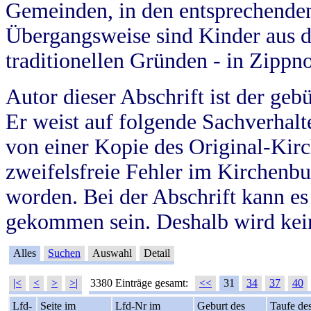
Gemeinden, in den entsprechende
Übergangsweise sind Kinder aus 
traditionellen Gründen - in Zippn
Autor dieser Abschrift ist der geb
Er weist auf folgende Sachverhalte
von einer Kopie des Original-Kirc
zweifelsfreie Fehler im Kirchenbuc
worden. Bei der Abschrift kann e
gekommen sein. Deshalb wird kein
Alles
Suchen
Auswahl
Detail
|<
<
>
>|
3380 Einträge gesamt:
<<
31
34
37
40
Lfd-
Seite im
Lfd-Nr im
Geburt des
Taufe de