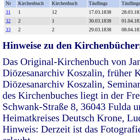
Nr
Kirchenbuch
Kirchenbuch
Täuflings
Täufling
31
1
12
17.03.1838
28.03.18
32
2
1
30.03.1838
01.04.18
33
2
2
29.03.1838
08.04.18
Hinweise zu den Kirchenbücher
Das Original-Kirchenbuch von Jan
Diözesanarchiv Koszalin, früher Kö
Diözesanarchiv Koszalin, Seminar
des Kirchenbuches liegt in der Fr
Schwank-Straße 8, 36043 Fulda u
Heimatkreises Deutsch Krone, Lu
Hinweis: Derzeit ist das Fotograf