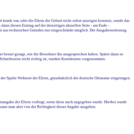
krank war, oder die Eltern die Geburt nicht sofort anzeigen konnten, wurde das
ann diesen Eintrag auf der derzeitigen aktuellen Seite - am Ende -
st aus technischen Gründen nur eingeschränkt möglich. Die Ausgabesortierung
r besser gesagt, wie die Bewohner ihn ausgesprochen haben. Später dann so
e Schreibweise nicht richtig ist, wurden Korrekturen vorgenommen.
r Spalte Wohnort der Eltern, grundsätzlich der deutsche Ortsname eingetragen.
rtsangabe der Eltern vorliegt, wenn diese auch angegeben wurde. Hierbei wurde
d kann man aber von der Richtigkeit dieser Angabe ausgehen.