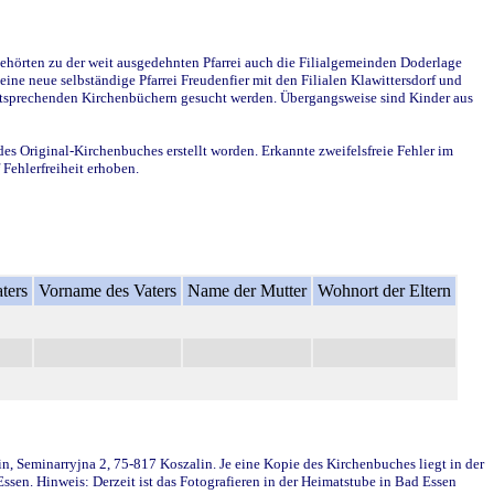
ehörten zu der weit ausgedehnten Pfarrei auch die Filialgemeinden Doderlage
ine neue selbständige Pfarrei Freudenfier mit den Filialen Klawittersdorf und
 entsprechenden Kirchenbüchern gesucht werden. Übergangsweise sind Kinder aus
des Original-Kirchenbuches erstellt worden. Erkannte zweifelsfreie Fehler im
Fehlerfreiheit erhoben.
ters
Vorname des Vaters
Name der Mutter
Wohnort der Eltern
in, Seminarryjna 2, 75-817 Koszalin. Je eine Kopie des Kirchenbuches liegt in der
en. Hinweis: Derzeit ist das Fotografieren in der Heimatstube in Bad Essen