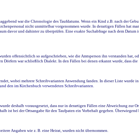
ggebend war die Chronologie des Taufdatums. Wenn ein Kind z.B. nach der Geburt 
rchenpersonal nicht unmittelbar vorgenommen wurde. In derartigen Fällen hat man d
raum davor und dahinter zu überprüfen. Eine exakte Suchabfrage nach dem Datum i
den offensichtlich so aufgeschrieben, wie die Amtsperson ihn verstanden hat, ode
n Dörfern war schließlich Dialekt. In den Fällen bei denen erkannt wurde, dass di
t, wobei mehrere Schreibvarianten Anwendung fanden. In dieser Liste wurde in de
n und den im Kirchenbuch verwendeten Schreibvarianten.
wurde deshalb vorausgesetzt, dass nur in derartigen Fällen eine Abweichung zur O
eshalb ist bei der Ortsangabe für den Taufpaten ein Vorbehalt gegeben. Überwiegen
weitere Angaben wie z. B. eine Heirat, wurden nicht übernommen.