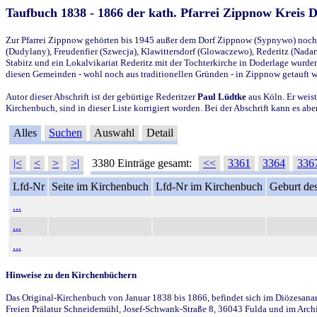
Taufbuch 1838 - 1866 der kath. Pfarrei Zippnow Kreis 
Zur Pfarrei Zippnow gehörten bis 1945 außer dem Dorf Zippnow (Sypnywo) noch d
(Dudylany), Freudenfier (Szwecja), Klawittersdorf (Glowaczewo), Rederitz (Nadarz
Stabitz und ein Lokalvikariat Rederitz mit der Tochterkirche in Doderlage wurd
diesen Gemeinden - wohl noch aus traditionellen Gründen - in Zippnow getauft 
Autor dieser Abschrift ist der gebürtige Rederitzer
Paul Lüdtke
aus Köln. Er weist
Kirchenbuch, sind in dieser Liste korrigiert worden. Bei der Abschrift kann es 
Alles
Suchen
Auswahl
Detail
|<
<
>
>|
3380 Einträge gesamt:
<<
3361
3364
336
Lfd-Nr
Seite im Kirchenbuch
Lfd-Nr im Kirchenbuch
Geburt des
...
...
...
Hinweise zu den Kirchenbüchern
Das Original-Kirchenbuch von Januar 1838 bis 1866, befindet sich im Diözesanarch
Freien Prälatur Schneidemühl, Josef-Schwank-Straße 8, 36043 Fulda und im Archi