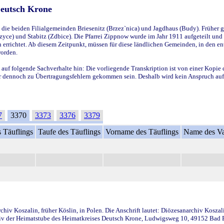
Deutsch Krone
ie beiden Filialgemeinden Briesenitz (Brzez`nica) und Jagdhaus (Budy). Früher g
yce) und Stabitz (Zdbice). Die Pfarrei Zippnow wurde im Jahr 1911 aufgeteilt und e
en errichtet. Ab diesem Zeitpunkt, müssen für diese ländlichen Gemeinden, in den
worden.
 auf folgende Sachverhalte hin: Die vorliegende Transkription ist von einer Kopie 
aber dennoch zu Übertragungsfehlern gekommen sein. Deshalb wird kein Anspruch auf 
7
3370
3373
3376
3379
 Täuflings
Taufe des Täuflings
Vorname des Täuflings
Name des Va
iv Koszalin, früher Köslin, in Polen. Die Anschrift lautet: Diözesanarchiv Koszal
v der Heimatstube des Heimatkreises Deutsch Krone, Ludwigsweg 10, 49152 Bad Ess