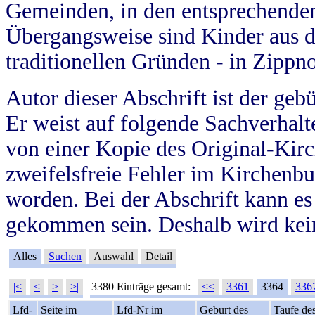
Gemeinden, in den entsprechende
Übergangsweise sind Kinder aus 
traditionellen Gründen - in Zippn
Autor dieser Abschrift ist der geb
Er weist auf folgende Sachverhalte
von einer Kopie des Original-Kirc
zweifelsfreie Fehler im Kirchenbuc
worden. Bei der Abschrift kann e
gekommen sein. Deshalb wird kein
Alles
Suchen
Auswahl
Detail
|<
<
>
>|
3380 Einträge gesamt:
<<
3361
3364
336
Lfd-
Seite im
Lfd-Nr im
Geburt des
Taufe de