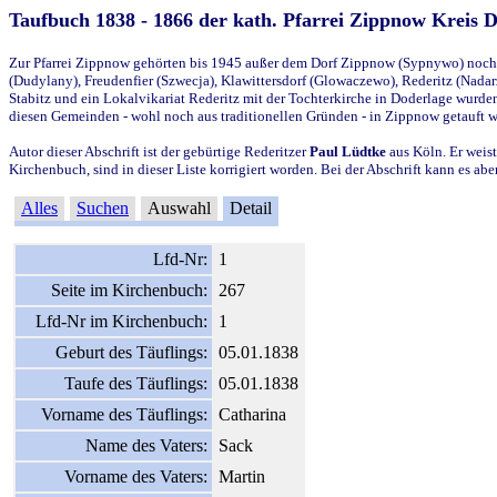
Taufbuch 1838 - 1866 der kath. Pfarrei Zippnow Kreis 
Zur Pfarrei Zippnow gehörten bis 1945 außer dem Dorf Zippnow (Sypnywo) noch d
(Dudylany), Freudenfier (Szwecja), Klawittersdorf (Glowaczewo), Rederitz (Nadarz
Stabitz und ein Lokalvikariat Rederitz mit der Tochterkirche in Doderlage wurd
diesen Gemeinden - wohl noch aus traditionellen Gründen - in Zippnow getauft 
Autor dieser Abschrift ist der gebürtige Rederitzer
Paul Lüdtke
aus Köln. Er weist
Kirchenbuch, sind in dieser Liste korrigiert worden. Bei der Abschrift kann es 
Alles
Suchen
Auswahl
Detail
Lfd-Nr:
1
Seite im Kirchenbuch:
267
Lfd-Nr im Kirchenbuch:
1
Geburt des Täuflings:
05.01.1838
Taufe des Täuflings:
05.01.1838
Vorname des Täuflings:
Catharina
Name des Vaters:
Sack
Vorname des Vaters:
Martin