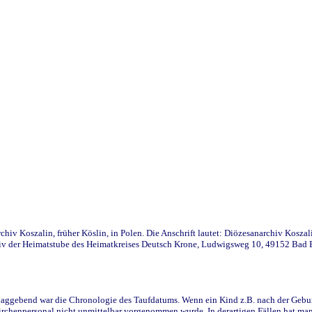
iv Koszalin, früher Köslin, in Polen. Die Anschrift lautet: Diözesanarchiv Koszal
v der Heimatstube des Heimatkreises Deutsch Krone, Ludwigsweg 10, 49152 Bad Ess
ggebend war die Chronologie des Taufdatums. Wenn ein Kind z.B. nach der Geburt 
rchenpersonal nicht unmittelbar vorgenommen wurde. In derartigen Fällen hat man d