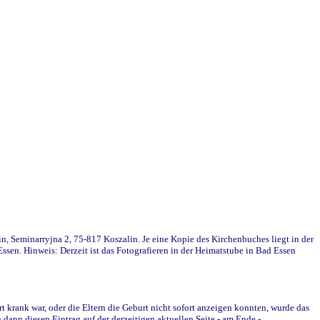
in, Seminarryjna 2, 75-817 Koszalin. Je eine Kopie des Kirchenbuches liegt in der
en. Hinweis: Derzeit ist das Fotografieren in der Heimatstube in Bad Essen
krank war, oder die Eltern die Geburt nicht sofort anzeigen konnten, wurde das
ann diesen Eintrag auf der derzeitigen aktuellen Seite - am Ende -