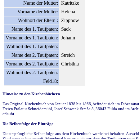
Name der Mutter:
Katritzke
Vorname der Mutter:
Helena
Wohnort der Eltern :
Zippnow
Name des 1. Taufpaten:
Sack
Vorname des 1. Taufpaten:
Johann
Wohnort des 1. Taufpaten:
Name des 2. Taufpaten:
Streich
Vorname des 2. Taufpaten:
Christina
Wohnort des 2. Taufpaten:
Feld18:
Hinweise zu den Kirchenbüchern
Das Original-Kirchenbuch von Januar 1838 bis 1866, befindet sich im Diözesanarch
Freien Prälatur Schneidemühl, Josef-Schwank-Straße 8, 36043 Fulda und im Archi
erlaubt.
Die Reihenfolge der Einträge
Die ursprüngliche Reihenfolge aus dem Kirchenbuch wurde bei behalten. Ausschla
Kind eben später getauft. Manchmal kam es auch vor, dass der Taufeintrag vom Ki