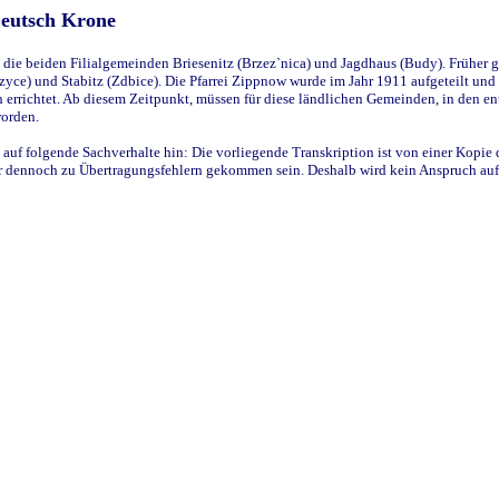
Deutsch Krone
ie beiden Filialgemeinden Briesenitz (Brzez`nica) und Jagdhaus (Budy). Früher g
yce) und Stabitz (Zdbice). Die Pfarrei Zippnow wurde im Jahr 1911 aufgeteilt und e
en errichtet. Ab diesem Zeitpunkt, müssen für diese ländlichen Gemeinden, in den
worden.
 auf folgende Sachverhalte hin: Die vorliegende Transkription ist von einer Kopie 
aber dennoch zu Übertragungsfehlern gekommen sein. Deshalb wird kein Anspruch auf 