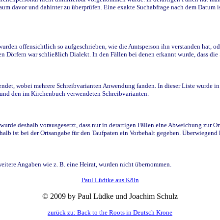
raum davor und dahinter zu überprüfen. Eine exakte Suchabfrage nach dem Datum i
den offensichtlich so aufgeschrieben, wie die Amtsperson ihn verstanden hat, ode
n Dörfern war schließlich Dialekt. In den Fällen bei denen erkannt wurde, dass di
t, wobei mehrere Schreibvarianten Anwendung fanden. In dieser Liste wurde in de
n und den im Kirchenbuch verwendeten Schreibvarianten.
wurde deshalb vorausgesetzt, dass nur in derartigen Fällen eine Abweichung zur O
eshalb ist bei der Ortsangabe für den Taufpaten ein Vorbehalt gegeben. Überwiegen
weitere Angaben wie z. B. eine Heirat, wurden nicht übernommen.
Paul Lüdtke aus Köln
© 2009 by Paul Lüdke und Joachim Schulz
zurück zu: Back to the Roots in Deutsch Krone