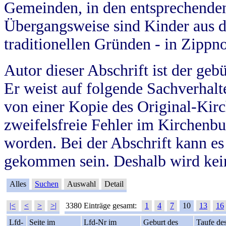
Gemeinden, in den entsprechende
Übergangsweise sind Kinder aus 
traditionellen Gründen - in Zippn
Autor dieser Abschrift ist der geb
Er weist auf folgende Sachverhalte
von einer Kopie des Original-Kirc
zweifelsfreie Fehler im Kirchenbuc
worden. Bei der Abschrift kann e
gekommen sein. Deshalb wird kein
Alles
Suchen
Auswahl
Detail
|<
<
>
>|
3380 Einträge gesamt:
1
4
7
10
13
16
Lfd-
Seite im
Lfd-Nr im
Geburt des
Taufe de