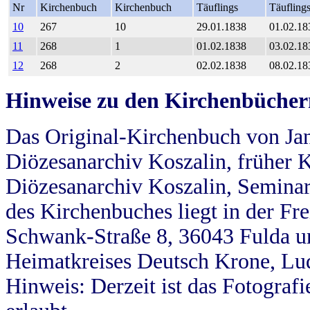
Nr
Kirchenbuch
Kirchenbuch
Täuflings
Täufling
10
267
10
29.01.1838
01.02.18
11
268
1
01.02.1838
03.02.18
12
268
2
02.02.1838
08.02.18
Hinweise zu den Kirchenbücher
Das Original-Kirchenbuch von Jan
Diözesanarchiv Koszalin, früher Kö
Diözesanarchiv Koszalin, Seminar
des Kirchenbuches liegt in der Fr
Schwank-Straße 8, 36043 Fulda u
Heimatkreises Deutsch Krone, Lu
Hinweis: Derzeit ist das Fotograf