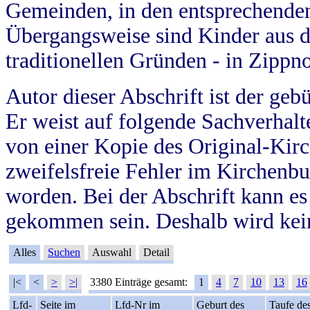
Gemeinden, in den entsprechende
Übergangsweise sind Kinder aus 
traditionellen Gründen - in Zippn
Autor dieser Abschrift ist der geb
Er weist auf folgende Sachverhalte
von einer Kopie des Original-Kirc
zweifelsfreie Fehler im Kirchenbuc
worden. Bei der Abschrift kann e
gekommen sein. Deshalb wird kein
Alles
Suchen
Auswahl
Detail
|<
<
>
>|
3380 Einträge gesamt:
1
4
7
10
13
16
Lfd-
Seite im
Lfd-Nr im
Geburt des
Taufe de