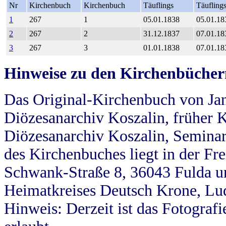
Nr
Kirchenbuch
Kirchenbuch
Täuflings
Täufling
1
267
1
05.01.1838
05.01.18
2
267
2
31.12.1837
07.01.18
3
267
3
01.01.1838
07.01.18
Hinweise zu den Kirchenbücher
Das Original-Kirchenbuch von Jan
Diözesanarchiv Koszalin, früher Kö
Diözesanarchiv Koszalin, Seminar
des Kirchenbuches liegt in der Fr
Schwank-Straße 8, 36043 Fulda u
Heimatkreises Deutsch Krone, Lu
Hinweis: Derzeit ist das Fotograf