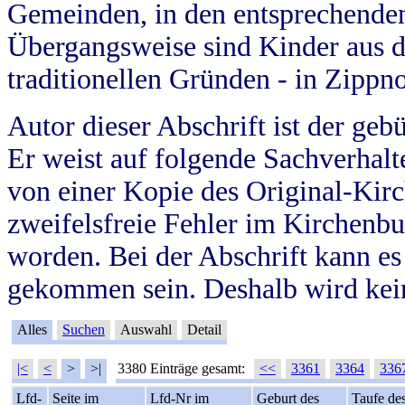
Gemeinden, in den entsprechende
Übergangsweise sind Kinder aus 
traditionellen Gründen - in Zippn
Autor dieser Abschrift ist der geb
Er weist auf folgende Sachverhalte
von einer Kopie des Original-Kirc
zweifelsfreie Fehler im Kirchenbuc
worden. Bei der Abschrift kann e
gekommen sein. Deshalb wird kein
Alles
Suchen
Auswahl
Detail
|<
<
>
>|
3380 Einträge gesamt:
<<
3361
3364
336
Lfd-
Seite im
Lfd-Nr im
Geburt des
Taufe de