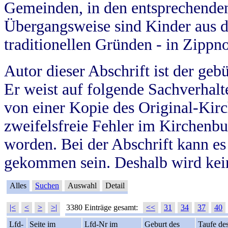
Gemeinden, in den entsprechende
Übergangsweise sind Kinder aus 
traditionellen Gründen - in Zippn
Autor dieser Abschrift ist der geb
Er weist auf folgende Sachverhalte
von einer Kopie des Original-Kirc
zweifelsfreie Fehler im Kirchenbuc
worden. Bei der Abschrift kann e
gekommen sein. Deshalb wird kein
Alles
Suchen
Auswahl
Detail
|<
<
>
>|
3380 Einträge gesamt:
<<
31
34
37
40
Lfd-
Seite im
Lfd-Nr im
Geburt des
Taufe de