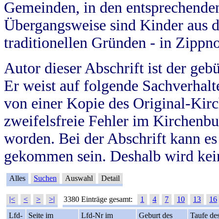
Gemeinden, in den entsprechende
Übergangsweise sind Kinder aus 
traditionellen Gründen - in Zippn
Autor dieser Abschrift ist der geb
Er weist auf folgende Sachverhalte
von einer Kopie des Original-Kirc
zweifelsfreie Fehler im Kirchenbuc
worden. Bei der Abschrift kann e
gekommen sein. Deshalb wird kein
Alles
Suchen
Auswahl
Detail
|<
<
>
>|
3380 Einträge gesamt:
1
4
7
10
13
16
Lfd-
Seite im
Lfd-Nr im
Geburt des
Taufe de