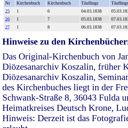
Nr
Kirchenbuch
Kirchenbuch
Täuflings
Täufling
25
1
6
04.03.1838
05.03.18
26
1
7
05.03.1838
07.03.18
27
1
8
06.03.1838
07.03.18
Hinweise zu den Kirchenbücher
Das Original-Kirchenbuch von Jan
Diözesanarchiv Koszalin, früher Kö
Diözesanarchiv Koszalin, Seminar
des Kirchenbuches liegt in der Fr
Schwank-Straße 8, 36043 Fulda u
Heimatkreises Deutsch Krone, Lu
Hinweis: Derzeit ist das Fotograf