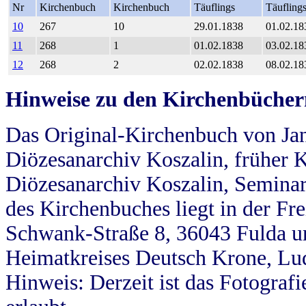
Nr
Kirchenbuch
Kirchenbuch
Täuflings
Täufling
10
267
10
29.01.1838
01.02.18
11
268
1
01.02.1838
03.02.18
12
268
2
02.02.1838
08.02.18
Hinweise zu den Kirchenbücher
Das Original-Kirchenbuch von Jan
Diözesanarchiv Koszalin, früher Kö
Diözesanarchiv Koszalin, Seminar
des Kirchenbuches liegt in der Fr
Schwank-Straße 8, 36043 Fulda u
Heimatkreises Deutsch Krone, Lu
Hinweis: Derzeit ist das Fotograf