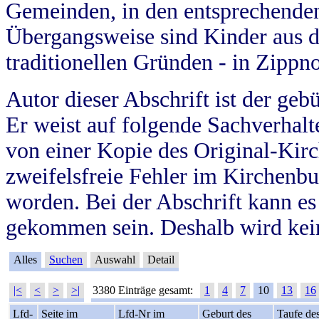
Gemeinden, in den entsprechende
Übergangsweise sind Kinder aus 
traditionellen Gründen - in Zippn
Autor dieser Abschrift ist der geb
Er weist auf folgende Sachverhalte
von einer Kopie des Original-Kirc
zweifelsfreie Fehler im Kirchenbuc
worden. Bei der Abschrift kann e
gekommen sein. Deshalb wird kein
Alles
Suchen
Auswahl
Detail
|<
<
>
>|
3380 Einträge gesamt:
1
4
7
10
13
16
Lfd-
Seite im
Lfd-Nr im
Geburt des
Taufe de