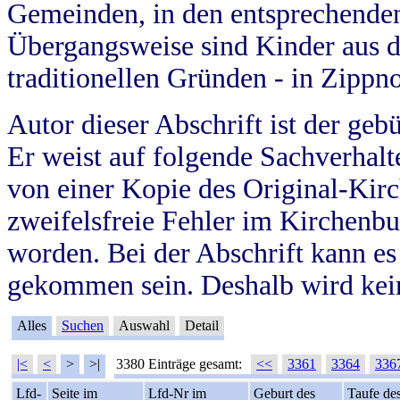
Gemeinden, in den entsprechende
Übergangsweise sind Kinder aus 
traditionellen Gründen - in Zippn
Autor dieser Abschrift ist der geb
Er weist auf folgende Sachverhalte
von einer Kopie des Original-Kirc
zweifelsfreie Fehler im Kirchenbuc
worden. Bei der Abschrift kann e
gekommen sein. Deshalb wird kein
Alles
Suchen
Auswahl
Detail
|<
<
>
>|
3380 Einträge gesamt:
<<
3361
3364
336
Lfd-
Seite im
Lfd-Nr im
Geburt des
Taufe de