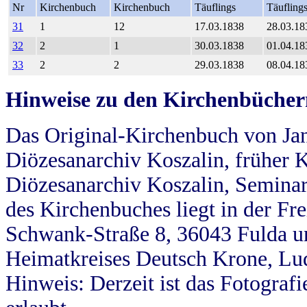
Nr
Kirchenbuch
Kirchenbuch
Täuflings
Täufling
31
1
12
17.03.1838
28.03.18
32
2
1
30.03.1838
01.04.18
33
2
2
29.03.1838
08.04.18
Hinweise zu den Kirchenbücher
Das Original-Kirchenbuch von Jan
Diözesanarchiv Koszalin, früher Kö
Diözesanarchiv Koszalin, Seminar
des Kirchenbuches liegt in der Fr
Schwank-Straße 8, 36043 Fulda u
Heimatkreises Deutsch Krone, Lu
Hinweis: Derzeit ist das Fotograf