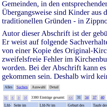
Gemeinden, in den entsprechende
Übergangsweise sind Kinder aus 
traditionellen Gründen - in Zippn
Autor dieser Abschrift ist der geb
Er weist auf folgende Sachverhalte
von einer Kopie des Original-Kirc
zweifelsfreie Fehler im Kirchenbuc
worden. Bei der Abschrift kann e
gekommen sein. Deshalb wird kein
Alles
Suchen
Auswahl
Detail
|<
<
>
>|
3380 Einträge gesamt:
<<
31
34
37
40
Lfd-
Seite im
Lfd-Nr im
Geburt des
Taufe de