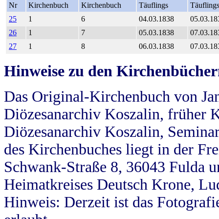
Nr
Kirchenbuch
Kirchenbuch
Täuflings
Täufling
25
1
6
04.03.1838
05.03.18
26
1
7
05.03.1838
07.03.18
27
1
8
06.03.1838
07.03.18
Hinweise zu den Kirchenbücher
Das Original-Kirchenbuch von Jan
Diözesanarchiv Koszalin, früher Kö
Diözesanarchiv Koszalin, Seminar
des Kirchenbuches liegt in der Fr
Schwank-Straße 8, 36043 Fulda u
Heimatkreises Deutsch Krone, Lu
Hinweis: Derzeit ist das Fotograf