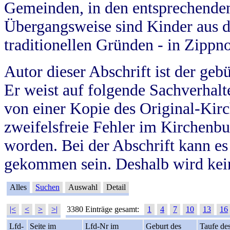
Gemeinden, in den entsprechende
Übergangsweise sind Kinder aus 
traditionellen Gründen - in Zippn
Autor dieser Abschrift ist der geb
Er weist auf folgende Sachverhalte
von einer Kopie des Original-Kirc
zweifelsfreie Fehler im Kirchenbuc
worden. Bei der Abschrift kann e
gekommen sein. Deshalb wird kein
Alles
Suchen
Auswahl
Detail
|<
<
>
>|
3380 Einträge gesamt:
1
4
7
10
13
16
Lfd-
Seite im
Lfd-Nr im
Geburt des
Taufe de