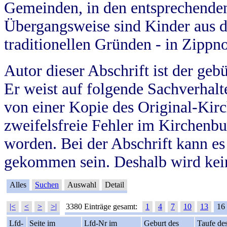
Gemeinden, in den entsprechende
Übergangsweise sind Kinder aus 
traditionellen Gründen - in Zippn
Autor dieser Abschrift ist der geb
Er weist auf folgende Sachverhalte
von einer Kopie des Original-Kirc
zweifelsfreie Fehler im Kirchenbuc
worden. Bei der Abschrift kann e
gekommen sein. Deshalb wird kein
Alles
Suchen
Auswahl
Detail
|<
<
>
>|
3380 Einträge gesamt:
1
4
7
10
13
16
Lfd-
Seite im
Lfd-Nr im
Geburt des
Taufe de