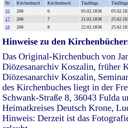
Nr
Kirchenbuch
Kirchenbuch
Täuflings
Täufling
16
268
6
05.02.1838
05.02.18
17
268
7
21.02.1838
25.02.18
18
268
8
22.02.1838
25.02.18
Hinweise zu den Kirchenbücher
Das Original-Kirchenbuch von Jan
Diözesanarchiv Koszalin, früher Kö
Diözesanarchiv Koszalin, Seminar
des Kirchenbuches liegt in der Fr
Schwank-Straße 8, 36043 Fulda u
Heimatkreises Deutsch Krone, Lu
Hinweis: Derzeit ist das Fotograf