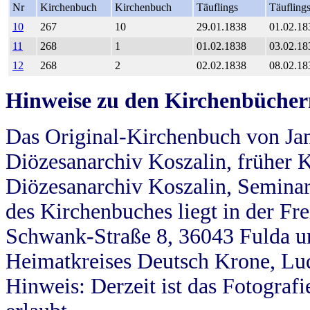
Nr
Kirchenbuch
Kirchenbuch
Täuflings
Täufling
10
267
10
29.01.1838
01.02.18
11
268
1
01.02.1838
03.02.18
12
268
2
02.02.1838
08.02.18
Hinweise zu den Kirchenbücher
Das Original-Kirchenbuch von Jan
Diözesanarchiv Koszalin, früher Kö
Diözesanarchiv Koszalin, Seminar
des Kirchenbuches liegt in der Fr
Schwank-Straße 8, 36043 Fulda u
Heimatkreises Deutsch Krone, Lu
Hinweis: Derzeit ist das Fotograf