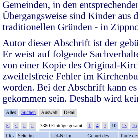
Gemeinden, in den entsprechende
Übergangsweise sind Kinder aus 
traditionellen Gründen - in Zippn
Autor dieser Abschrift ist der geb
Er weist auf folgende Sachverhalte
von einer Kopie des Original-Kirc
zweifelsfreie Fehler im Kirchenbuc
worden. Bei der Abschrift kann e
gekommen sein. Deshalb wird kein
Alles
Suchen
Auswahl
Detail
|<
<
>
>|
3380 Einträge gesamt:
1
4
7
10
13
16
Lfd-
Seite im
Lfd-Nr im
Geburt des
Taufe de