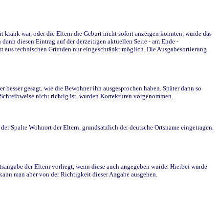
krank war, oder die Eltern die Geburt nicht sofort anzeigen konnten, wurde das
ann diesen Eintrag auf der derzeitigen aktuellen Seite - am Ende -
st aus technischen Gründen nur eingeschränkt möglich. Die Ausgabesortierung
r besser gesagt, wie die Bewohner ihn ausgesprochen haben. Später dann so
e Schreibweise nicht richtig ist, wurden Korrekturen vorgenommen.
r Spalte Wohnort der Eltern, grundsätzlich der deutsche Ortsname eingetragen.
rtsangabe der Eltern vorliegt, wenn diese auch angegeben wurde. Hierbei wurde
d kann man aber von der Richtigkeit dieser Angabe ausgehen.