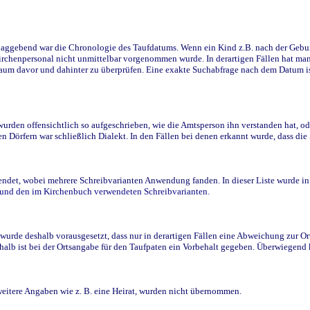
ggebend war die Chronologie des Taufdatums. Wenn ein Kind z.B. nach der Geburt 
rchenpersonal nicht unmittelbar vorgenommen wurde. In derartigen Fällen hat man d
raum davor und dahinter zu überprüfen. Eine exakte Suchabfrage nach dem Datum i
den offensichtlich so aufgeschrieben, wie die Amtsperson ihn verstanden hat, ode
n Dörfern war schließlich Dialekt. In den Fällen bei denen erkannt wurde, dass di
t, wobei mehrere Schreibvarianten Anwendung fanden. In dieser Liste wurde in de
n und den im Kirchenbuch verwendeten Schreibvarianten.
wurde deshalb vorausgesetzt, dass nur in derartigen Fällen eine Abweichung zur O
eshalb ist bei der Ortsangabe für den Taufpaten ein Vorbehalt gegeben. Überwiegen
weitere Angaben wie z. B. eine Heirat, wurden nicht übernommen.