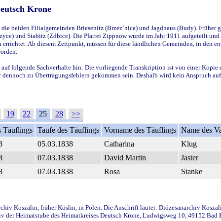
Deutsch Krone
ie beiden Filialgemeinden Briesenitz (Brzez`nica) und Jagdhaus (Budy). Früher g
yce) und Stabitz (Zdbice). Die Pfarrei Zippnow wurde im Jahr 1911 aufgeteilt und e
en errichtet. Ab diesem Zeitpunkt, müssen für diese ländlichen Gemeinden, in den
worden.
 auf folgende Sachverhalte hin: Die vorliegende Transkription ist von einer Kopie 
aber dennoch zu Übertragungsfehlern gekommen sein. Deshalb wird kein Anspruch auf 
19
22
25
28
>>
 Täuflings
Taufe des Täuflings
Vorname des Täuflings
Name des Va
8
05.03.1838
Catharina
Klug
8
07.03.1838
David Martin
Jaster
8
07.03.1838
Rosa
Stanke
iv Koszalin, früher Köslin, in Polen. Die Anschrift lautet: Diözesanarchiv Koszal
v der Heimatstube des Heimatkreises Deutsch Krone, Ludwigsweg 10, 49152 Bad Ess