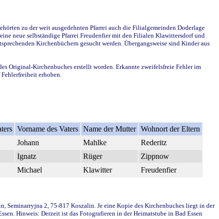
ehörten zu der weit ausgedehnten Pfarrei auch die Filialgemeinden Doderlage
ine neue selbständige Pfarrei Freudenfier mit den Filialen Klawittersdorf und
 entsprechenden Kirchenbüchern gesucht werden. Übergangsweise sind Kinder aus
des Original-Kirchenbuches erstellt worden. Erkannte zweifelsfreie Fehler im
Fehlerfreiheit erhoben.
ters
Vorname des Vaters
Name der Mutter
Wohnort der Eltern
Johann
Mahlke
Rederitz
Ignatz
Rüger
Zippnow
Michael
Klawitter
Freudenfier
in, Seminarryjna 2, 75-817 Koszalin. Je eine Kopie des Kirchenbuches liegt in der
en. Hinweis: Derzeit ist das Fotografieren in der Heimatstube in Bad Essen