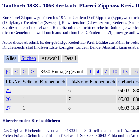
Taufbuch 1838 - 1866 der kath. Pfarrei Zippnow Kreis 
Zur Pfarrei Zippnow gehörten bis 1945 außer dem Dorf Zippnow (Sypnywo) noch d
(Dudylany), Freudenfier (Szwecja), Klawittersdorf (Glowaczewo), Rederitz (Nadarz
Stabitz und ein Lokalvikariat Rederitz mit der Tochterkirche in Doderlage wurd
diesen Gemeinden - wohl noch aus traditionellen Gründen - in Zippnow getauft 
Autor dieser Abschrift ist der gebürtige Rederitzer
Paul Lüdtke
aus Köln. Er weist
Kirchenbuch, sind in dieser Liste korrigiert worden. Bei der Abschrift kann es 
Alles
Suchen
Auswahl
Detail
|<
<
>
>|
3380 Einträge gesamt:
1
4
7
10
13
16
Lfd-Nr
Seite im Kirchenbuch
Lfd-Nr im Kirchenbuch
Geburt des
25
1
6
04.03.183
26
1
7
05.03.183
27
1
8
06.03.183
Hinweise zu den Kirchenbüchern
Das Original-Kirchenbuch von Januar 1838 bis 1866, befindet sich im Diözesanarch
Freien Prälatur Schneidemühl, Josef-Schwank-Straße 8, 36043 Fulda und im Archi