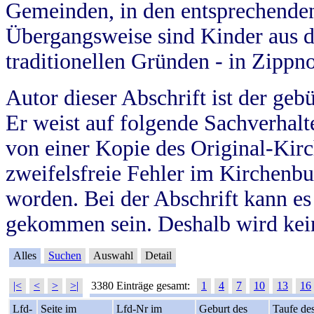
Gemeinden, in den entsprechende
Übergangsweise sind Kinder aus 
traditionellen Gründen - in Zippn
Autor dieser Abschrift ist der geb
Er weist auf folgende Sachverhalte
von einer Kopie des Original-Kirc
zweifelsfreie Fehler im Kirchenbuc
worden. Bei der Abschrift kann e
gekommen sein. Deshalb wird kein
Alles
Suchen
Auswahl
Detail
|<
<
>
>|
3380 Einträge gesamt:
1
4
7
10
13
16
Lfd-
Seite im
Lfd-Nr im
Geburt des
Taufe de