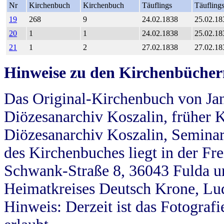
Nr
Kirchenbuch
Kirchenbuch
Täuflings
Täufling
19
268
9
24.02.1838
25.02.18
20
1
1
24.02.1838
25.02.18
21
1
2
27.02.1838
27.02.18
Hinweise zu den Kirchenbücher
Das Original-Kirchenbuch von Jan
Diözesanarchiv Koszalin, früher Kö
Diözesanarchiv Koszalin, Seminar
des Kirchenbuches liegt in der Fr
Schwank-Straße 8, 36043 Fulda u
Heimatkreises Deutsch Krone, Lu
Hinweis: Derzeit ist das Fotograf