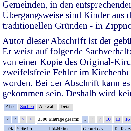
Gemeinden, in den entsprechende
Übergangsweise sind Kinder aus 
traditionellen Gründen - in Zippn
Autor dieser Abschrift ist der geb
Er weist auf folgende Sachverhalte
von einer Kopie des Original-Kirc
zweifelsfreie Fehler im Kirchenbuc
worden. Bei der Abschrift kann e
gekommen sein. Deshalb wird kein
Alles
Suchen
Auswahl
Detail
|<
<
>
>|
3380 Einträge gesamt:
1
4
7
10
13
16
Lfd-
Seite im
Lfd-Nr im
Geburt des
Taufe de