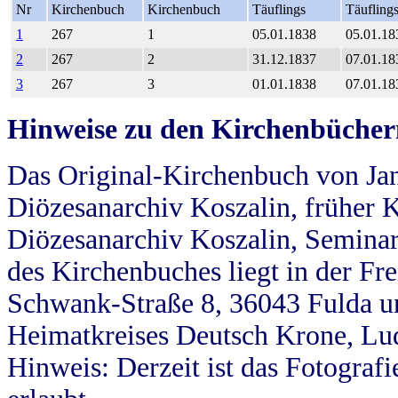
Nr
Kirchenbuch
Kirchenbuch
Täuflings
Täufling
1
267
1
05.01.1838
05.01.18
2
267
2
31.12.1837
07.01.18
3
267
3
01.01.1838
07.01.18
Hinweise zu den Kirchenbücher
Das Original-Kirchenbuch von Jan
Diözesanarchiv Koszalin, früher Kö
Diözesanarchiv Koszalin, Seminar
des Kirchenbuches liegt in der Fr
Schwank-Straße 8, 36043 Fulda u
Heimatkreises Deutsch Krone, Lu
Hinweis: Derzeit ist das Fotograf