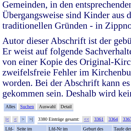
Gemeinden, in den entsprechende
Übergangsweise sind Kinder aus 
traditionellen Gründen - in Zippn
Autor dieser Abschrift ist der geb
Er weist auf folgende Sachverhalte
von einer Kopie des Original-Kirc
zweifelsfreie Fehler im Kirchenbuc
worden. Bei der Abschrift kann e
gekommen sein. Deshalb wird kein
Alles
Suchen
Auswahl
Detail
|<
<
>
>|
3380 Einträge gesamt:
<<
3361
3364
336
Lfd-
Seite im
Lfd-Nr im
Geburt des
Taufe de