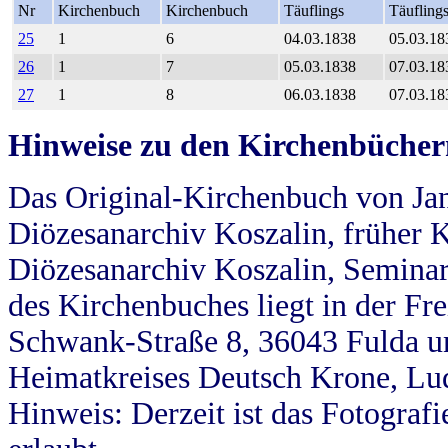
Nr
Kirchenbuch
Kirchenbuch
Täuflings
Täufling
25
1
6
04.03.1838
05.03.18
26
1
7
05.03.1838
07.03.18
27
1
8
06.03.1838
07.03.18
Hinweise zu den Kirchenbücher
Das Original-Kirchenbuch von Jan
Diözesanarchiv Koszalin, früher Kö
Diözesanarchiv Koszalin, Seminar
des Kirchenbuches liegt in der Fr
Schwank-Straße 8, 36043 Fulda u
Heimatkreises Deutsch Krone, Lu
Hinweis: Derzeit ist das Fotograf