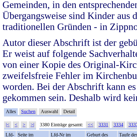
Gemeinden, in den entsprechende
Übergangsweise sind Kinder aus 
traditionellen Gründen - in Zippn
Autor dieser Abschrift ist der geb
Er weist auf folgende Sachverhalte
von einer Kopie des Original-Kirc
zweifelsfreie Fehler im Kirchenbuc
worden. Bei der Abschrift kann e
gekommen sein. Deshalb wird kein
Alles
Suchen
Auswahl
Detail
|<
<
>
>|
3380 Einträge gesamt:
<<
3331
3334
333
Lfd-
Seite im
Lfd-Nr im
Geburt des
Taufe de