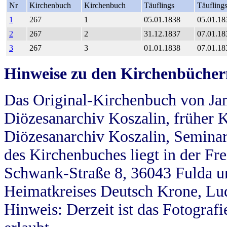
Nr
Kirchenbuch
Kirchenbuch
Täuflings
Täufling
1
267
1
05.01.1838
05.01.18
2
267
2
31.12.1837
07.01.18
3
267
3
01.01.1838
07.01.18
Hinweise zu den Kirchenbücher
Das Original-Kirchenbuch von Jan
Diözesanarchiv Koszalin, früher Kö
Diözesanarchiv Koszalin, Seminar
des Kirchenbuches liegt in der Fr
Schwank-Straße 8, 36043 Fulda u
Heimatkreises Deutsch Krone, Lu
Hinweis: Derzeit ist das Fotograf