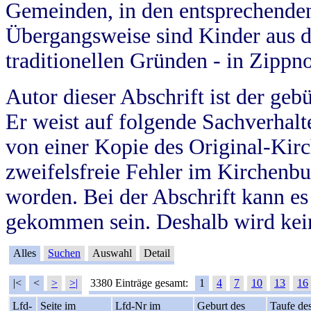
Gemeinden, in den entsprechende
Übergangsweise sind Kinder aus 
traditionellen Gründen - in Zippn
Autor dieser Abschrift ist der geb
Er weist auf folgende Sachverhalte
von einer Kopie des Original-Kirc
zweifelsfreie Fehler im Kirchenbuc
worden. Bei der Abschrift kann e
gekommen sein. Deshalb wird kein
Alles
Suchen
Auswahl
Detail
|<
<
>
>|
3380 Einträge gesamt:
1
4
7
10
13
16
Lfd-
Seite im
Lfd-Nr im
Geburt des
Taufe de