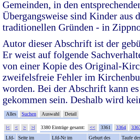
Gemeinden, in den entsprechende
Übergangsweise sind Kinder aus 
traditionellen Gründen - in Zippn
Autor dieser Abschrift ist der geb
Er weist auf folgende Sachverhalte
von einer Kopie des Original-Kirc
zweifelsfreie Fehler im Kirchenbuc
worden. Bei der Abschrift kann e
gekommen sein. Deshalb wird kein
Alles
Suchen
Auswahl
Detail
|<
<
>
>|
3380 Einträge gesamt:
<<
3361
3364
336
Lfd-
Seite im
Lfd-Nr im
Geburt des
Taufe de