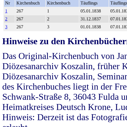
Nr
Kirchenbuch
Kirchenbuch
Täuflings
Täufling
1
267
1
05.01.1838
05.01.18
2
267
2
31.12.1837
07.01.18
3
267
3
01.01.1838
07.01.18
Hinweise zu den Kirchenbücher
Das Original-Kirchenbuch von Jan
Diözesanarchiv Koszalin, früher Kö
Diözesanarchiv Koszalin, Seminar
des Kirchenbuches liegt in der Fr
Schwank-Straße 8, 36043 Fulda u
Heimatkreises Deutsch Krone, Lu
Hinweis: Derzeit ist das Fotograf