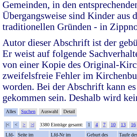
Gemeinden, in den entsprechende
Übergangsweise sind Kinder aus 
traditionellen Gründen - in Zippn
Autor dieser Abschrift ist der geb
Er weist auf folgende Sachverhalte
von einer Kopie des Original-Kirc
zweifelsfreie Fehler im Kirchenbuc
worden. Bei der Abschrift kann e
gekommen sein. Deshalb wird kein
Alles
Suchen
Auswahl
Detail
|<
<
>
>|
3380 Einträge gesamt:
1
4
7
10
13
16
Lfd-
Seite im
Lfd-Nr im
Geburt des
Taufe de