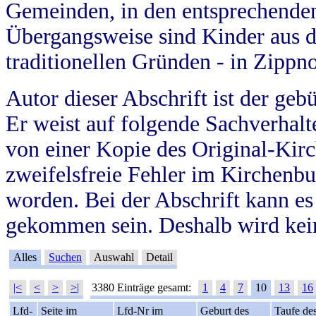
Gemeinden, in den entsprechende
Übergangsweise sind Kinder aus 
traditionellen Gründen - in Zippn
Autor dieser Abschrift ist der geb
Er weist auf folgende Sachverhalte
von einer Kopie des Original-Kirc
zweifelsfreie Fehler im Kirchenbuc
worden. Bei der Abschrift kann e
gekommen sein. Deshalb wird kein
Alles
Suchen
Auswahl
Detail
|<
<
>
>|
3380 Einträge gesamt:
1
4
7
10
13
16
Lfd-
Seite im
Lfd-Nr im
Geburt des
Taufe de