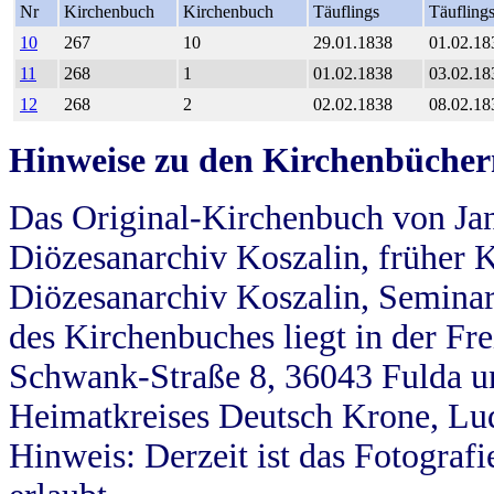
Nr
Kirchenbuch
Kirchenbuch
Täuflings
Täufling
10
267
10
29.01.1838
01.02.18
11
268
1
01.02.1838
03.02.18
12
268
2
02.02.1838
08.02.18
Hinweise zu den Kirchenbücher
Das Original-Kirchenbuch von Jan
Diözesanarchiv Koszalin, früher Kö
Diözesanarchiv Koszalin, Seminar
des Kirchenbuches liegt in der Fr
Schwank-Straße 8, 36043 Fulda u
Heimatkreises Deutsch Krone, Lu
Hinweis: Derzeit ist das Fotograf