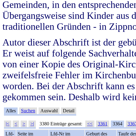
Gemeinden, in den entsprechende
Übergangsweise sind Kinder aus 
traditionellen Gründen - in Zippn
Autor dieser Abschrift ist der geb
Er weist auf folgende Sachverhalte
von einer Kopie des Original-Kirc
zweifelsfreie Fehler im Kirchenbuc
worden. Bei der Abschrift kann e
gekommen sein. Deshalb wird kein
Alles
Suchen
Auswahl
Detail
|<
<
>
>|
3380 Einträge gesamt:
<<
3361
3364
336
Lfd-
Seite im
Lfd-Nr im
Geburt des
Taufe de