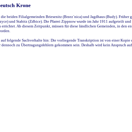
Deutsch Krone
ie beiden Filialgemeinden Briesenitz (Brzez`nica) und Jagdhaus (Budy). Früher g
yce) und Stabitz (Zdbice). Die Pfarrei Zippnow wurde im Jahr 1911 aufgeteilt und e
en errichtet. Ab diesem Zeitpunkt, müssen für diese ländlichen Gemeinden, in den
worden.
 auf folgende Sachverhalte hin: Die vorliegende Transkription ist von einer Kopie 
aber dennoch zu Übertragungsfehlern gekommen sein. Deshalb wird kein Anspruch auf 