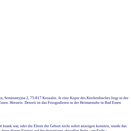
in, Seminarryjna 2, 75-817 Koszalin. Je eine Kopie des Kirchenbuches liegt in der
en. Hinweis: Derzeit ist das Fotografieren in der Heimatstube in Bad Essen
krank war, oder die Eltern die Geburt nicht sofort anzeigen konnten, wurde das
ann diesen Eintrag auf der derzeitigen aktuellen Seite - am Ende -