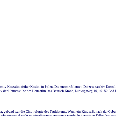
iv Koszalin, früher Köslin, in Polen. Die Anschrift lautet: Diözesanarchiv Koszal
v der Heimatstube des Heimatkreises Deutsch Krone, Ludwigsweg 10, 49152 Bad Ess
ggebend war die Chronologie des Taufdatums. Wenn ein Kind z.B. nach der Geburt 
rchenpersonal nicht unmittelbar vorgenommen wurde. In derartigen Fällen hat man d