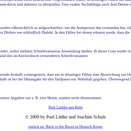
raum davor und dahinter zu überprüfen. Eine exakte Suchabfrage nach dem Datum i
den offensichtlich so aufgeschrieben, wie die Amtsperson ihn verstanden hat, ode
n Dörfern war schließlich Dialekt. In den Fällen bei denen erkannt wurde, dass di
t, wobei mehrere Schreibvarianten Anwendung fanden. In dieser Liste wurde in de
n und den im Kirchenbuch verwendeten Schreibvarianten.
wurde deshalb vorausgesetzt, dass nur in derartigen Fällen eine Abweichung zur O
eshalb ist bei der Ortsangabe für den Taufpaten ein Vorbehalt gegeben. Überwiegen
weitere Angaben wie z. B. eine Heirat, wurden nicht übernommen.
Paul Lüdtke aus Köln
© 2009 by Paul Lüdke und Joachim Schulz
zurück zu: Back to the Roots in Deutsch Krone