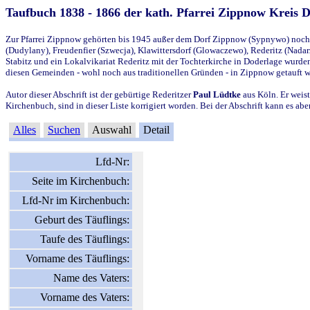
Taufbuch 1838 - 1866 der kath. Pfarrei Zippnow Kreis 
Zur Pfarrei Zippnow gehörten bis 1945 außer dem Dorf Zippnow (Sypnywo) noch d
(Dudylany), Freudenfier (Szwecja), Klawittersdorf (Glowaczewo), Rederitz (Nadarz
Stabitz und ein Lokalvikariat Rederitz mit der Tochterkirche in Doderlage wurd
diesen Gemeinden - wohl noch aus traditionellen Gründen - in Zippnow getauft 
Autor dieser Abschrift ist der gebürtige Rederitzer
Paul Lüdtke
aus Köln. Er weist
Kirchenbuch, sind in dieser Liste korrigiert worden. Bei der Abschrift kann es 
Alles
Suchen
Auswahl
Detail
Lfd-Nr:
Seite im Kirchenbuch:
Lfd-Nr im Kirchenbuch:
Geburt des Täuflings:
Taufe des Täuflings:
Vorname des Täuflings:
Name des Vaters:
Vorname des Vaters: