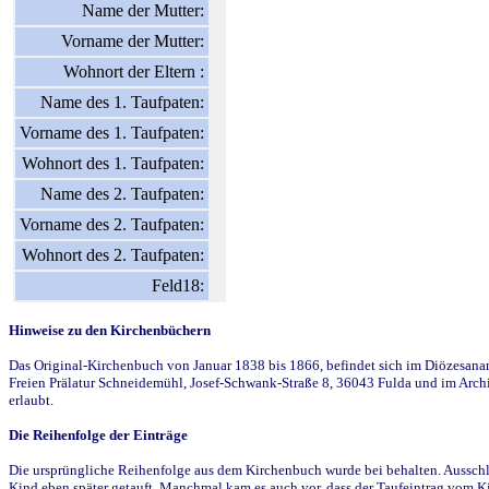
Name der Mutter:
Vorname der Mutter:
Wohnort der Eltern :
Name des 1. Taufpaten:
Vorname des 1. Taufpaten:
Wohnort des 1. Taufpaten:
Name des 2. Taufpaten:
Vorname des 2. Taufpaten:
Wohnort des 2. Taufpaten:
Feld18:
Hinweise zu den Kirchenbüchern
Das Original-Kirchenbuch von Januar 1838 bis 1866, befindet sich im Diözesanarch
Freien Prälatur Schneidemühl, Josef-Schwank-Straße 8, 36043 Fulda und im Archi
erlaubt.
Die Reihenfolge der Einträge
Die ursprüngliche Reihenfolge aus dem Kirchenbuch wurde bei behalten. Ausschla
Kind eben später getauft. Manchmal kam es auch vor, dass der Taufeintrag vom Ki