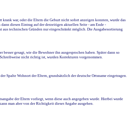
krank war, oder die Eltern die Geburt nicht sofort anzeigen konnten, wurde das
ann diesen Eintrag auf der derzeitigen aktuellen Seite - am Ende -
st aus technischen Gründen nur eingeschränkt möglich. Die Ausgabesortierung
r besser gesagt, wie die Bewohner ihn ausgesprochen haben. Später dann so
e Schreibweise nicht richtig ist, wurden Korrekturen vorgenommen.
r Spalte Wohnort der Eltern, grundsätzlich der deutsche Ortsname eingetragen.
rtsangabe der Eltern vorliegt, wenn diese auch angegeben wurde. Hierbei wurde
d kann man aber von der Richtigkeit dieser Angabe ausgehen.