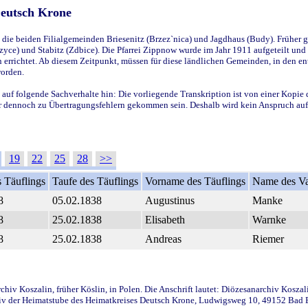
Deutsch Krone
ie beiden Filialgemeinden Briesenitz (Brzez`nica) und Jagdhaus (Budy). Früher g
yce) und Stabitz (Zdbice). Die Pfarrei Zippnow wurde im Jahr 1911 aufgeteilt und e
en errichtet. Ab diesem Zeitpunkt, müssen für diese ländlichen Gemeinden, in den
worden.
 auf folgende Sachverhalte hin: Die vorliegende Transkription ist von einer Kopie 
aber dennoch zu Übertragungsfehlern gekommen sein. Deshalb wird kein Anspruch auf 
19
22
25
28
>>
 Täuflings
Taufe des Täuflings
Vorname des Täuflings
Name des Va
8
05.02.1838
Augustinus
Manke
8
25.02.1838
Elisabeth
Warnke
8
25.02.1838
Andreas
Riemer
iv Koszalin, früher Köslin, in Polen. Die Anschrift lautet: Diözesanarchiv Koszal
v der Heimatstube des Heimatkreises Deutsch Krone, Ludwigsweg 10, 49152 Bad Ess