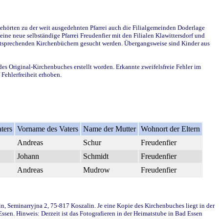
ehörten zu der weit ausgedehnten Pfarrei auch die Filialgemeinden Doderlage
ine neue selbständige Pfarrei Freudenfier mit den Filialen Klawittersdorf und
 entsprechenden Kirchenbüchern gesucht werden. Übergangsweise sind Kinder aus
des Original-Kirchenbuches erstellt worden. Erkannte zweifelsfreie Fehler im
Fehlerfreiheit erhoben.
ters
Vorname des Vaters
Name der Mutter
Wohnort der Eltern
Andreas
Schur
Freudenfier
Johann
Schmidt
Freudenfier
Andreas
Mudrow
Freudenfier
in, Seminarryjna 2, 75-817 Koszalin. Je eine Kopie des Kirchenbuches liegt in der
en. Hinweis: Derzeit ist das Fotografieren in der Heimatstube in Bad Essen