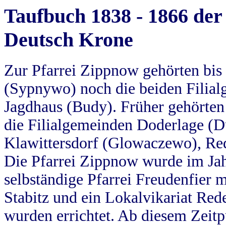
Taufbuch 1838 - 1866 der
Deutsch Krone
Zur Pfarrei Zippnow gehörten bi
(Sypnywo) noch die beiden Filial
Jagdhaus (Budy). Früher gehörten 
die Filialgemeinden Doderlage (D
Klawittersdorf (Glowaczewo), Red
Die Pfarrei Zippnow wurde im Jah
selbständige Pfarrei Freudenfier m
Stabitz und ein Lokalvikariat Red
wurden errichtet. Ab diesem Zeitp