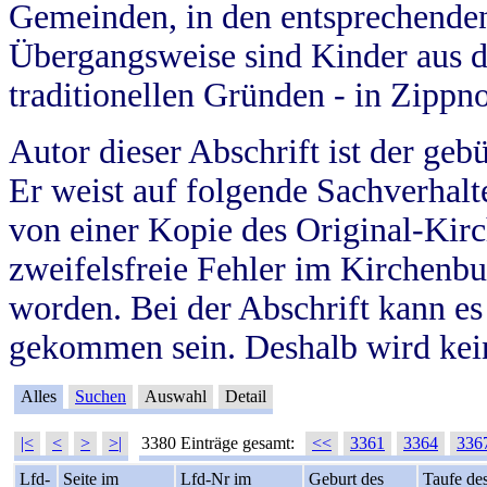
Gemeinden, in den entsprechende
Übergangsweise sind Kinder aus 
traditionellen Gründen - in Zippn
Autor dieser Abschrift ist der geb
Er weist auf folgende Sachverhalte
von einer Kopie des Original-Kirc
zweifelsfreie Fehler im Kirchenbuc
worden. Bei der Abschrift kann e
gekommen sein. Deshalb wird kein
Alles
Suchen
Auswahl
Detail
|<
<
>
>|
3380 Einträge gesamt:
<<
3361
3364
336
Lfd-
Seite im
Lfd-Nr im
Geburt des
Taufe de