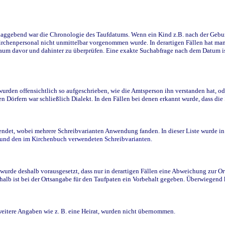
ggebend war die Chronologie des Taufdatums. Wenn ein Kind z.B. nach der Geburt 
rchenpersonal nicht unmittelbar vorgenommen wurde. In derartigen Fällen hat man d
raum davor und dahinter zu überprüfen. Eine exakte Suchabfrage nach dem Datum i
den offensichtlich so aufgeschrieben, wie die Amtsperson ihn verstanden hat, ode
n Dörfern war schließlich Dialekt. In den Fällen bei denen erkannt wurde, dass di
t, wobei mehrere Schreibvarianten Anwendung fanden. In dieser Liste wurde in de
n und den im Kirchenbuch verwendeten Schreibvarianten.
wurde deshalb vorausgesetzt, dass nur in derartigen Fällen eine Abweichung zur O
eshalb ist bei der Ortsangabe für den Taufpaten ein Vorbehalt gegeben. Überwiegen
weitere Angaben wie z. B. eine Heirat, wurden nicht übernommen.