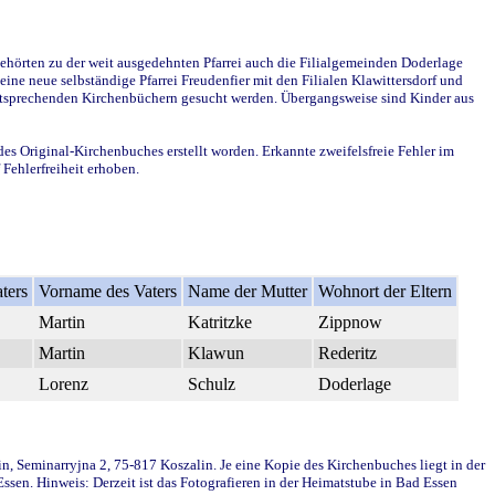
ehörten zu der weit ausgedehnten Pfarrei auch die Filialgemeinden Doderlage
ine neue selbständige Pfarrei Freudenfier mit den Filialen Klawittersdorf und
 entsprechenden Kirchenbüchern gesucht werden. Übergangsweise sind Kinder aus
des Original-Kirchenbuches erstellt worden. Erkannte zweifelsfreie Fehler im
Fehlerfreiheit erhoben.
ters
Vorname des Vaters
Name der Mutter
Wohnort der Eltern
Martin
Katritzke
Zippnow
Martin
Klawun
Rederitz
Lorenz
Schulz
Doderlage
in, Seminarryjna 2, 75-817 Koszalin. Je eine Kopie des Kirchenbuches liegt in der
en. Hinweis: Derzeit ist das Fotografieren in der Heimatstube in Bad Essen