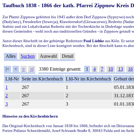
Taufbuch 1838 - 1866 der kath. Pfarrei Zippnow Kreis 
Zur Pfarrei Zippnow gehörten bis 1945 außer dem Dorf Zippnow (Sypnywo) noch d
(Dudylany), Freudenfier (Szwecja), Klawittersdorf (Glowaczewo), Rederitz (Nadarz
Stabitz und ein Lokalvikariat Rederitz mit der Tochterkirche in Doderlage wurd
diesen Gemeinden - wohl noch aus traditionellen Gründen - in Zippnow getauft 
Autor dieser Abschrift ist der gebürtige Rederitzer
Paul Lüdtke
aus Köln. Er weist
Kirchenbuch, sind in dieser Liste korrigiert worden. Bei der Abschrift kann es 
Alles
Suchen
Auswahl
Detail
|<
<
>
>|
3380 Einträge gesamt:
1
4
7
10
13
16
Lfd-Nr
Seite im Kirchenbuch
Lfd-Nr im Kirchenbuch
Geburt des
1
267
1
05.01.183
2
267
2
31.12.183
3
267
3
01.01.183
Hinweise zu den Kirchenbüchern
Das Original-Kirchenbuch von Januar 1838 bis 1866, befindet sich im Diözesanarch
Freien Prälatur Schneidemühl, Josef-Schwank-Straße 8, 36043 Fulda und im Archi