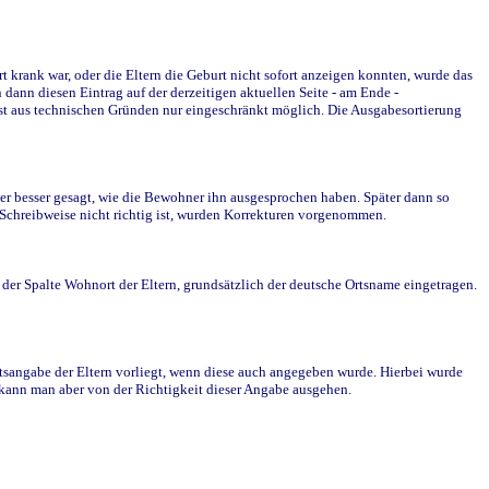
krank war, oder die Eltern die Geburt nicht sofort anzeigen konnten, wurde das
ann diesen Eintrag auf der derzeitigen aktuellen Seite - am Ende -
st aus technischen Gründen nur eingeschränkt möglich. Die Ausgabesortierung
r besser gesagt, wie die Bewohner ihn ausgesprochen haben. Später dann so
e Schreibweise nicht richtig ist, wurden Korrekturen vorgenommen.
r Spalte Wohnort der Eltern, grundsätzlich der deutsche Ortsname eingetragen.
rtsangabe der Eltern vorliegt, wenn diese auch angegeben wurde. Hierbei wurde
d kann man aber von der Richtigkeit dieser Angabe ausgehen.