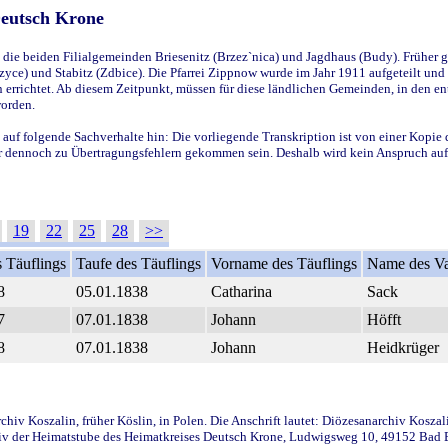
Deutsch Krone
ie beiden Filialgemeinden Briesenitz (Brzez`nica) und Jagdhaus (Budy). Früher g
yce) und Stabitz (Zdbice). Die Pfarrei Zippnow wurde im Jahr 1911 aufgeteilt und e
en errichtet. Ab diesem Zeitpunkt, müssen für diese ländlichen Gemeinden, in den
worden.
 auf folgende Sachverhalte hin: Die vorliegende Transkription ist von einer Kopie 
aber dennoch zu Übertragungsfehlern gekommen sein. Deshalb wird kein Anspruch auf 
19
22
25
28
>>
 Täuflings
Taufe des Täuflings
Vorname des Täuflings
Name des Va
8
05.01.1838
Catharina
Sack
7
07.01.1838
Johann
Höfft
8
07.01.1838
Johann
Heidkrüger
iv Koszalin, früher Köslin, in Polen. Die Anschrift lautet: Diözesanarchiv Koszal
v der Heimatstube des Heimatkreises Deutsch Krone, Ludwigsweg 10, 49152 Bad Ess