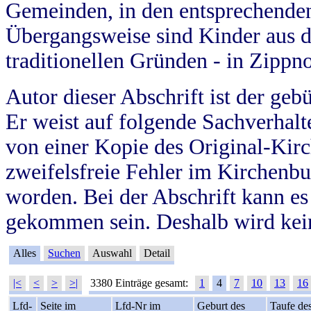
Gemeinden, in den entsprechende
Übergangsweise sind Kinder aus 
traditionellen Gründen - in Zippn
Autor dieser Abschrift ist der geb
Er weist auf folgende Sachverhalte
von einer Kopie des Original-Kirc
zweifelsfreie Fehler im Kirchenbuc
worden. Bei der Abschrift kann e
gekommen sein. Deshalb wird kein
Alles
Suchen
Auswahl
Detail
|<
<
>
>|
3380 Einträge gesamt:
1
4
7
10
13
16
Lfd-
Seite im
Lfd-Nr im
Geburt des
Taufe de