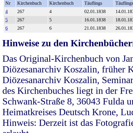
Nr
Kirchenbuch
Kirchenbuch
Täuflings
Täufling
4
267
4
02.01.1838
14.01.18
5
267
5
16.01.1838
18.01.18
6
267
6
21.01.1838
26.01.18
Hinweise zu den Kirchenbücher
Das Original-Kirchenbuch von Jan
Diözesanarchiv Koszalin, früher Kö
Diözesanarchiv Koszalin, Seminar
des Kirchenbuches liegt in der Fr
Schwank-Straße 8, 36043 Fulda u
Heimatkreises Deutsch Krone, Lu
Hinweis: Derzeit ist das Fotograf