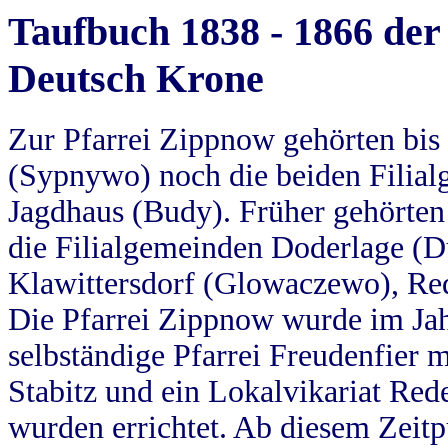
Taufbuch 1838 - 1866 der
Deutsch Krone
Zur Pfarrei Zippnow gehörten bi
(Sypnywo) noch die beiden Filial
Jagdhaus (Budy). Früher gehörten 
die Filialgemeinden Doderlage (D
Klawittersdorf (Glowaczewo), Red
Die Pfarrei Zippnow wurde im Jah
selbständige Pfarrei Freudenfier m
Stabitz und ein Lokalvikariat Red
wurden errichtet. Ab diesem Zeitp