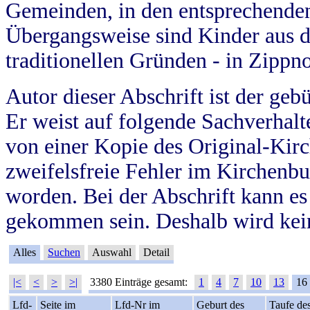
Gemeinden, in den entsprechende
Übergangsweise sind Kinder aus 
traditionellen Gründen - in Zippn
Autor dieser Abschrift ist der geb
Er weist auf folgende Sachverhalte
von einer Kopie des Original-Kirc
zweifelsfreie Fehler im Kirchenbuc
worden. Bei der Abschrift kann e
gekommen sein. Deshalb wird kein
Alles
Suchen
Auswahl
Detail
|<
<
>
>|
3380 Einträge gesamt:
1
4
7
10
13
16
Lfd-
Seite im
Lfd-Nr im
Geburt des
Taufe de