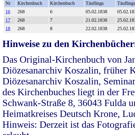
Nr
Kirchenbuch
Kirchenbuch
Täuflings
Täufling
16
268
6
05.02.1838
05.02.18
17
268
7
21.02.1838
25.02.18
18
268
8
22.02.1838
25.02.18
Hinweise zu den Kirchenbücher
Das Original-Kirchenbuch von Jan
Diözesanarchiv Koszalin, früher Kö
Diözesanarchiv Koszalin, Seminar
des Kirchenbuches liegt in der Fr
Schwank-Straße 8, 36043 Fulda u
Heimatkreises Deutsch Krone, Lu
Hinweis: Derzeit ist das Fotograf