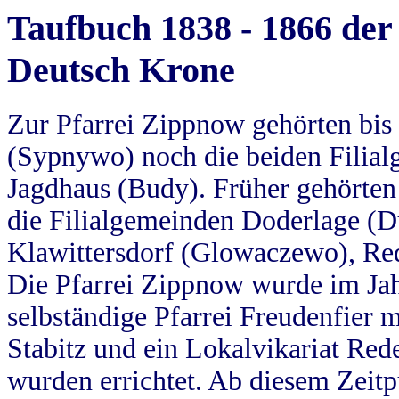
Taufbuch 1838 - 1866 der
Deutsch Krone
Zur Pfarrei Zippnow gehörten bi
(Sypnywo) noch die beiden Filial
Jagdhaus (Budy). Früher gehörten 
die Filialgemeinden Doderlage (D
Klawittersdorf (Glowaczewo), Red
Die Pfarrei Zippnow wurde im Jah
selbständige Pfarrei Freudenfier m
Stabitz und ein Lokalvikariat Red
wurden errichtet. Ab diesem Zeitp