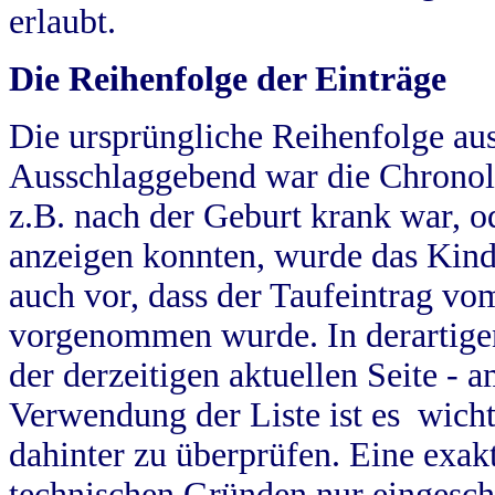
erlaubt.
Die Reihenfolge der Einträge
Die ursprüngliche Reihenfolge au
Ausschlaggebend war die Chronol
z.B. nach der Geburt krank war, od
anzeigen konnten, wurde das Kind
auch vor, dass der Taufeintrag vo
vorgenommen wurde. In derartigen
der derzeitigen aktuellen Seite -
Verwendung der Liste ist es wich
dahinter zu überprüfen. Eine exa
technischen Gründen nur eingesch