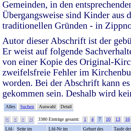
Gemeinden, in den entsprechende
Übergangsweise sind Kinder aus 
traditionellen Gründen - in Zippn
Autor dieser Abschrift ist der geb
Er weist auf folgende Sachverhalte
von einer Kopie des Original-Kirc
zweifelsfreie Fehler im Kirchenbuc
worden. Bei der Abschrift kann e
gekommen sein. Deshalb wird kein
Alles
Suchen
Auswahl
Detail
|<
<
>
>|
3380 Einträge gesamt:
1
4
7
10
13
16
Lfd-
Seite im
Lfd-Nr im
Geburt des
Taufe de