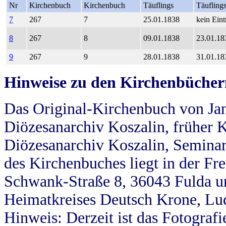
Nr
Kirchenbuch
Kirchenbuch
Täuflings
Täufling
7
267
7
25.01.1838
kein Eint
8
267
8
09.01.1838
23.01.18
9
267
9
28.01.1838
31.01.18
Hinweise zu den Kirchenbücher
Das Original-Kirchenbuch von Jan
Diözesanarchiv Koszalin, früher Kö
Diözesanarchiv Koszalin, Seminar
des Kirchenbuches liegt in der Fr
Schwank-Straße 8, 36043 Fulda u
Heimatkreises Deutsch Krone, Lu
Hinweis: Derzeit ist das Fotograf