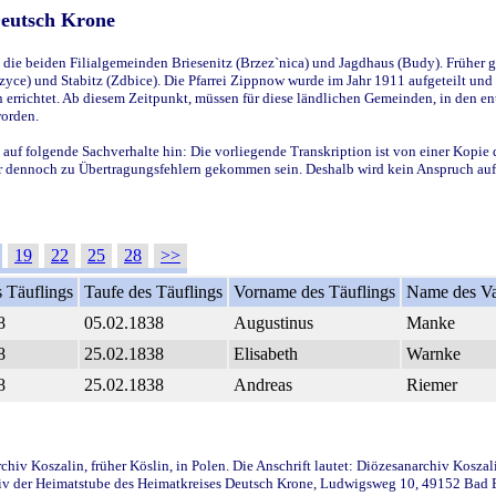
Deutsch Krone
ie beiden Filialgemeinden Briesenitz (Brzez`nica) und Jagdhaus (Budy). Früher g
yce) und Stabitz (Zdbice). Die Pfarrei Zippnow wurde im Jahr 1911 aufgeteilt und e
en errichtet. Ab diesem Zeitpunkt, müssen für diese ländlichen Gemeinden, in den
worden.
 auf folgende Sachverhalte hin: Die vorliegende Transkription ist von einer Kopie 
aber dennoch zu Übertragungsfehlern gekommen sein. Deshalb wird kein Anspruch auf 
19
22
25
28
>>
 Täuflings
Taufe des Täuflings
Vorname des Täuflings
Name des Va
8
05.02.1838
Augustinus
Manke
8
25.02.1838
Elisabeth
Warnke
8
25.02.1838
Andreas
Riemer
iv Koszalin, früher Köslin, in Polen. Die Anschrift lautet: Diözesanarchiv Koszal
v der Heimatstube des Heimatkreises Deutsch Krone, Ludwigsweg 10, 49152 Bad Ess