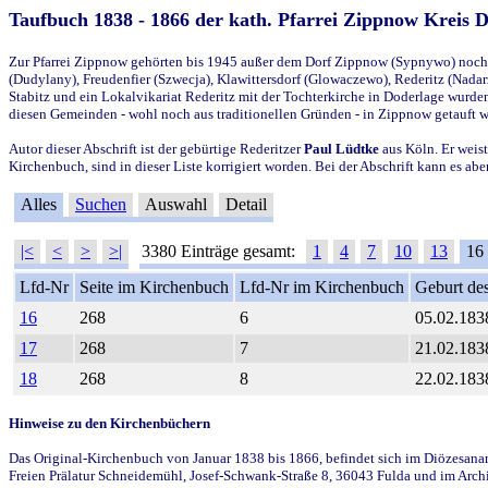
Taufbuch 1838 - 1866 der kath. Pfarrei Zippnow Kreis 
Zur Pfarrei Zippnow gehörten bis 1945 außer dem Dorf Zippnow (Sypnywo) noch d
(Dudylany), Freudenfier (Szwecja), Klawittersdorf (Glowaczewo), Rederitz (Nadarz
Stabitz und ein Lokalvikariat Rederitz mit der Tochterkirche in Doderlage wurd
diesen Gemeinden - wohl noch aus traditionellen Gründen - in Zippnow getauft 
Autor dieser Abschrift ist der gebürtige Rederitzer
Paul Lüdtke
aus Köln. Er weist
Kirchenbuch, sind in dieser Liste korrigiert worden. Bei der Abschrift kann es 
Alles
Suchen
Auswahl
Detail
|<
<
>
>|
3380 Einträge gesamt:
1
4
7
10
13
16
Lfd-Nr
Seite im Kirchenbuch
Lfd-Nr im Kirchenbuch
Geburt des
16
268
6
05.02.183
17
268
7
21.02.183
18
268
8
22.02.183
Hinweise zu den Kirchenbüchern
Das Original-Kirchenbuch von Januar 1838 bis 1866, befindet sich im Diözesanarch
Freien Prälatur Schneidemühl, Josef-Schwank-Straße 8, 36043 Fulda und im Archi