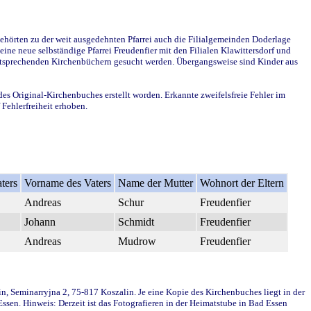
ehörten zu der weit ausgedehnten Pfarrei auch die Filialgemeinden Doderlage
ine neue selbständige Pfarrei Freudenfier mit den Filialen Klawittersdorf und
 entsprechenden Kirchenbüchern gesucht werden. Übergangsweise sind Kinder aus
des Original-Kirchenbuches erstellt worden. Erkannte zweifelsfreie Fehler im
Fehlerfreiheit erhoben.
ters
Vorname des Vaters
Name der Mutter
Wohnort der Eltern
Andreas
Schur
Freudenfier
Johann
Schmidt
Freudenfier
Andreas
Mudrow
Freudenfier
in, Seminarryjna 2, 75-817 Koszalin. Je eine Kopie des Kirchenbuches liegt in der
en. Hinweis: Derzeit ist das Fotografieren in der Heimatstube in Bad Essen