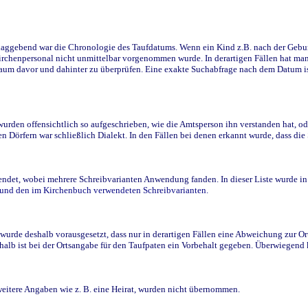
ggebend war die Chronologie des Taufdatums. Wenn ein Kind z.B. nach der Geburt 
rchenpersonal nicht unmittelbar vorgenommen wurde. In derartigen Fällen hat man d
raum davor und dahinter zu überprüfen. Eine exakte Suchabfrage nach dem Datum i
den offensichtlich so aufgeschrieben, wie die Amtsperson ihn verstanden hat, ode
n Dörfern war schließlich Dialekt. In den Fällen bei denen erkannt wurde, dass di
t, wobei mehrere Schreibvarianten Anwendung fanden. In dieser Liste wurde in de
n und den im Kirchenbuch verwendeten Schreibvarianten.
wurde deshalb vorausgesetzt, dass nur in derartigen Fällen eine Abweichung zur O
eshalb ist bei der Ortsangabe für den Taufpaten ein Vorbehalt gegeben. Überwiegen
weitere Angaben wie z. B. eine Heirat, wurden nicht übernommen.