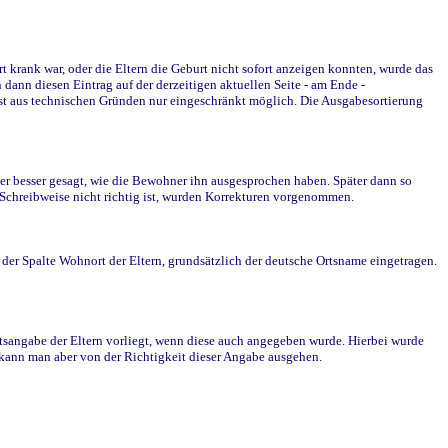
krank war, oder die Eltern die Geburt nicht sofort anzeigen konnten, wurde das
ann diesen Eintrag auf der derzeitigen aktuellen Seite - am Ende -
st aus technischen Gründen nur eingeschränkt möglich. Die Ausgabesortierung
r besser gesagt, wie die Bewohner ihn ausgesprochen haben. Später dann so
e Schreibweise nicht richtig ist, wurden Korrekturen vorgenommen.
r Spalte Wohnort der Eltern, grundsätzlich der deutsche Ortsname eingetragen.
rtsangabe der Eltern vorliegt, wenn diese auch angegeben wurde. Hierbei wurde
d kann man aber von der Richtigkeit dieser Angabe ausgehen.