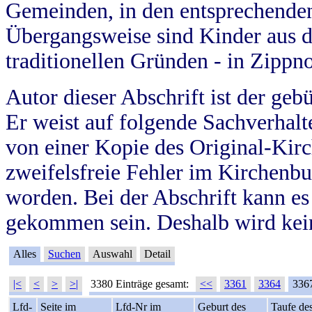
Gemeinden, in den entsprechende
Übergangsweise sind Kinder aus 
traditionellen Gründen - in Zippn
Autor dieser Abschrift ist der geb
Er weist auf folgende Sachverhalte
von einer Kopie des Original-Kirc
zweifelsfreie Fehler im Kirchenbuc
worden. Bei der Abschrift kann e
gekommen sein. Deshalb wird kein
Alles
Suchen
Auswahl
Detail
|<
<
>
>|
3380 Einträge gesamt:
<<
3361
3364
336
Lfd-
Seite im
Lfd-Nr im
Geburt des
Taufe de