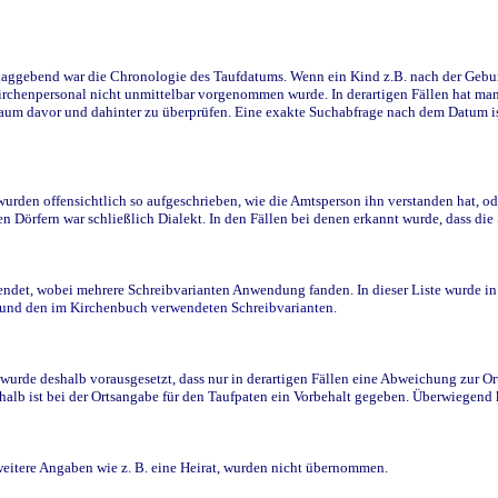
ggebend war die Chronologie des Taufdatums. Wenn ein Kind z.B. nach der Geburt 
rchenpersonal nicht unmittelbar vorgenommen wurde. In derartigen Fällen hat man d
raum davor und dahinter zu überprüfen. Eine exakte Suchabfrage nach dem Datum i
den offensichtlich so aufgeschrieben, wie die Amtsperson ihn verstanden hat, ode
n Dörfern war schließlich Dialekt. In den Fällen bei denen erkannt wurde, dass di
t, wobei mehrere Schreibvarianten Anwendung fanden. In dieser Liste wurde in de
n und den im Kirchenbuch verwendeten Schreibvarianten.
wurde deshalb vorausgesetzt, dass nur in derartigen Fällen eine Abweichung zur O
eshalb ist bei der Ortsangabe für den Taufpaten ein Vorbehalt gegeben. Überwiegen
weitere Angaben wie z. B. eine Heirat, wurden nicht übernommen.