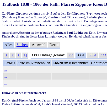
Taufbuch 1838 - 1866 der kath. Pfarrei Zippnow Kreis 
Zur Pfarrei Zippnow gehörten bis 1945 außer dem Dorf Zippnow (Sypnywo) noch d
(Dudylany), Freudenfier (Szwecja), Klawittersdorf (Glowaczewo), Rederitz (Nadarz
Stabitz und ein Lokalvikariat Rederitz mit der Tochterkirche in Doderlage wurd
diesen Gemeinden - wohl noch aus traditionellen Gründen - in Zippnow getauft 
Autor dieser Abschrift ist der gebürtige Rederitzer
Paul Lüdtke
aus Köln. Er weist
Kirchenbuch, sind in dieser Liste korrigiert worden. Bei der Abschrift kann es 
Alles
Suchen
Auswahl
Detail
|<
<
>
>|
3380 Einträge gesamt:
<<
3331
3334
333
Lfd-Nr
Seite im Kirchenbuch
Lfd-Nr im Kirchenbuch
Geburt des
...
...
...
Hinweise zu den Kirchenbüchern
Das Original-Kirchenbuch von Januar 1838 bis 1866, befindet sich im Diözesanarch
Freien Prälatur Schneidemühl, Josef-Schwank-Straße 8, 36043 Fulda und im Archi