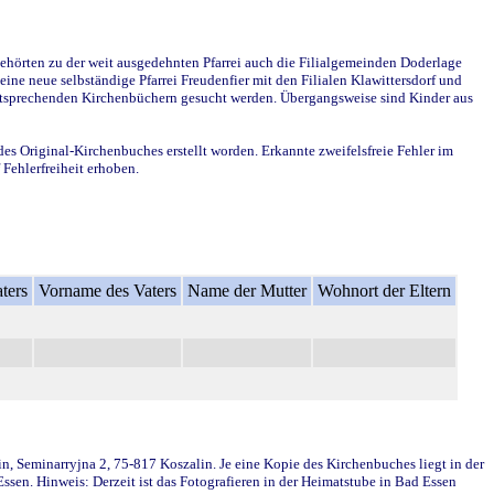
ehörten zu der weit ausgedehnten Pfarrei auch die Filialgemeinden Doderlage
ine neue selbständige Pfarrei Freudenfier mit den Filialen Klawittersdorf und
 entsprechenden Kirchenbüchern gesucht werden. Übergangsweise sind Kinder aus
des Original-Kirchenbuches erstellt worden. Erkannte zweifelsfreie Fehler im
Fehlerfreiheit erhoben.
ters
Vorname des Vaters
Name der Mutter
Wohnort der Eltern
in, Seminarryjna 2, 75-817 Koszalin. Je eine Kopie des Kirchenbuches liegt in der
en. Hinweis: Derzeit ist das Fotografieren in der Heimatstube in Bad Essen