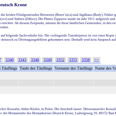
Deutsch Krone
ie beiden Filialgemeinden Briesenitz (Brzez`nica) und Jagdhaus (Budy). Früher g
yce) und Stabitz (Zdbice). Die Pfarrei Zippnow wurde im Jahr 1911 aufgeteilt und e
en errichtet. Ab diesem Zeitpunkt, müssen für diese ländlichen Gemeinden, in den
worden.
 auf folgende Sachverhalte hin: Die vorliegende Transkription ist von einer Kopie 
aber dennoch zu Übertragungsfehlern gekommen sein. Deshalb wird kein Anspruch auf 
7
3340
3343
3346
3349
3352
3355
3358
>>
 Täuflings
Taufe des Täuflings
Vorname des Täuflings
Name des Va
iv Koszalin, früher Köslin, in Polen. Die Anschrift lautet: Diözesanarchiv Koszal
v der Heimatstube des Heimatkreises Deutsch Krone, Ludwigsweg 10, 49152 Bad Ess