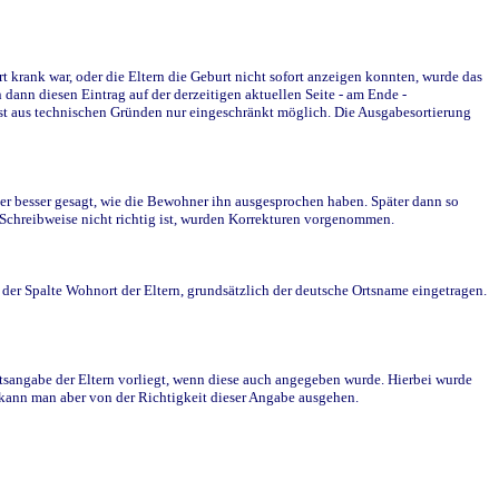
krank war, oder die Eltern die Geburt nicht sofort anzeigen konnten, wurde das
ann diesen Eintrag auf der derzeitigen aktuellen Seite - am Ende -
st aus technischen Gründen nur eingeschränkt möglich. Die Ausgabesortierung
r besser gesagt, wie die Bewohner ihn ausgesprochen haben. Später dann so
e Schreibweise nicht richtig ist, wurden Korrekturen vorgenommen.
r Spalte Wohnort der Eltern, grundsätzlich der deutsche Ortsname eingetragen.
rtsangabe der Eltern vorliegt, wenn diese auch angegeben wurde. Hierbei wurde
d kann man aber von der Richtigkeit dieser Angabe ausgehen.