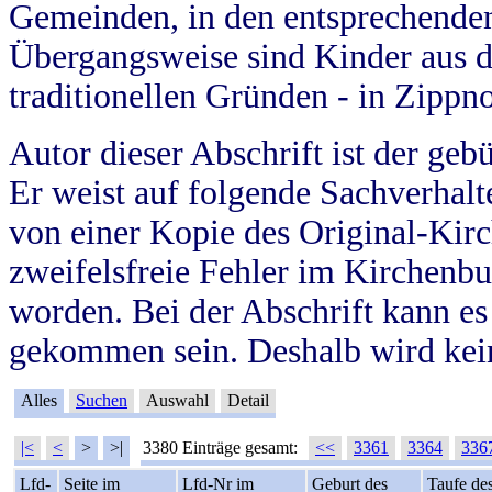
Gemeinden, in den entsprechende
Übergangsweise sind Kinder aus 
traditionellen Gründen - in Zippn
Autor dieser Abschrift ist der geb
Er weist auf folgende Sachverhalte
von einer Kopie des Original-Kirc
zweifelsfreie Fehler im Kirchenbuc
worden. Bei der Abschrift kann e
gekommen sein. Deshalb wird kein
Alles
Suchen
Auswahl
Detail
|<
<
>
>|
3380 Einträge gesamt:
<<
3361
3364
336
Lfd-
Seite im
Lfd-Nr im
Geburt des
Taufe de